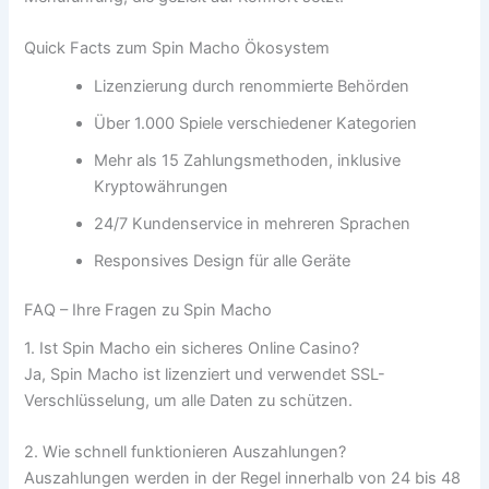
Quick Facts zum Spin Macho Ökosystem
Lizenzierung durch renommierte Behörden
Über 1.000 Spiele verschiedener Kategorien
Mehr als 15 Zahlungsmethoden, inklusive
Kryptowährungen
24/7 Kundenservice in mehreren Sprachen
Responsives Design für alle Geräte
FAQ – Ihre Fragen zu Spin Macho
1. Ist Spin Macho ein sicheres Online Casino?
Ja, Spin Macho ist lizenziert und verwendet SSL-
Verschlüsselung, um alle Daten zu schützen.
2. Wie schnell funktionieren Auszahlungen?
Auszahlungen werden in der Regel innerhalb von 24 bis 48