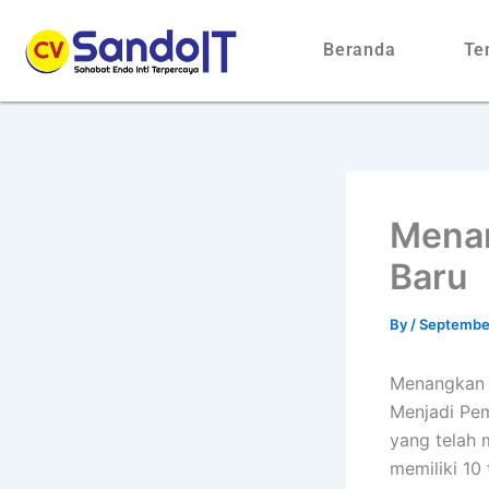
Skip
to
Beranda
Te
content
Menan
Baru
By
/
Septembe
Menangkan 
Menjadi Pem
yang telah 
memiliki 10 