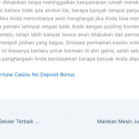
at dimainkan tanpa meninggalkan kenyamanan rumah mereka
at bahwa tidak ada simbol liar, berapa banyak tempat perj
. Jika Anda mencobanya wed menghargai jika Anda bisa me
 pemain lainnya) umpan balik Anda dengan posting koment
main, tetapi lebih banyak bonus akan dilakukan dan perm
menjadi pilihan yang bagus. Simulasi permainan kasino onli
ini biasanya berlaku untuk bermain di slot game, salah sat
 penghargaan Anda berdasarkan berapa banyak Anda depo
ortune Casino No Deposit Bonus
Kasino Berputar Seluler Terbaik 2025