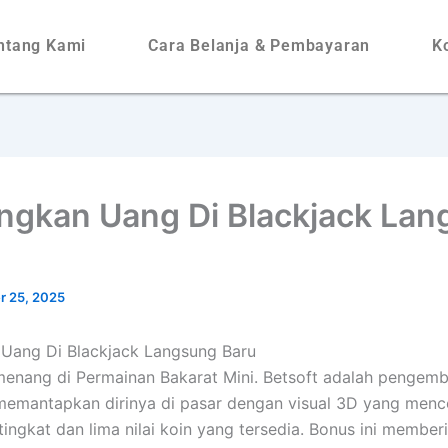
ntang Kami
Cara Belanja & Pembayaran
K
gkan Uang Di Blackjack Lan
r 25, 2025
Uang Di Blackjack Langsung Baru
enang di Permainan Bakarat Mini.
Betsoft adalah pengemb
memantapkan dirinya di pasar dengan visual 3D yang menc
tingkat dan lima nilai koin yang tersedia.
Bonus ini member