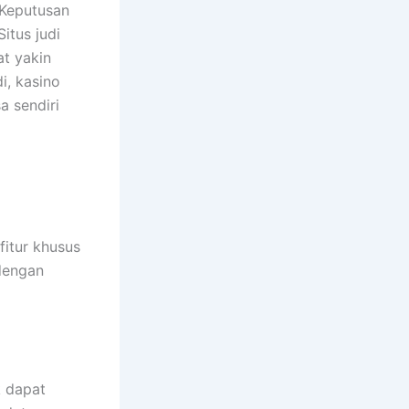
 Keputusan
itus judi
at yakin
i, kasino
 sendiri
itur khusus
dengan
k dapat