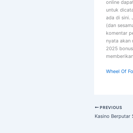
online dap
untuk dicat
ada di sini
(dan sesama
komentar pe
nyata akan 
2025 bonus 
memberikan
Wheel Of F
PREVIOUS