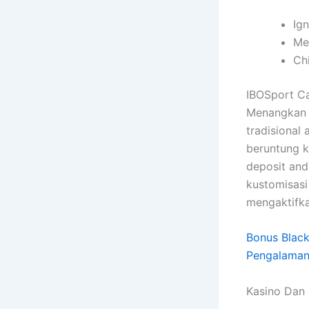
Ig
Me
Chi
IBOSport Cas
Menangkan u
tradisional
beruntung k
deposit and
kustomisasi
mengaktifka
Bonus Black
Pengalaman
Kasino Dan 