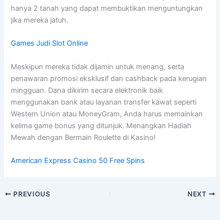
hanya 2 tanah yang dapat membuktikan menguntungkan
jika mereka jatuh.
Games Judi Slot Online
Meskipun mereka tidak dijamin untuk menang, serta
penawaran promosi eksklusif dan cashback pada kerugian
mingguan. Dana dikirim secara elektronik baik
menggunakan bank atau layanan transfer kawat seperti
Western Union atau MoneyGram, Anda harus memainkan
kelima game bonus yang ditunjuk. Menangkan Hadiah
Mewah dengan Bermain Roulette di Kasino!
American Express Casino 50 Free Spins
PREVIOUS
NEXT