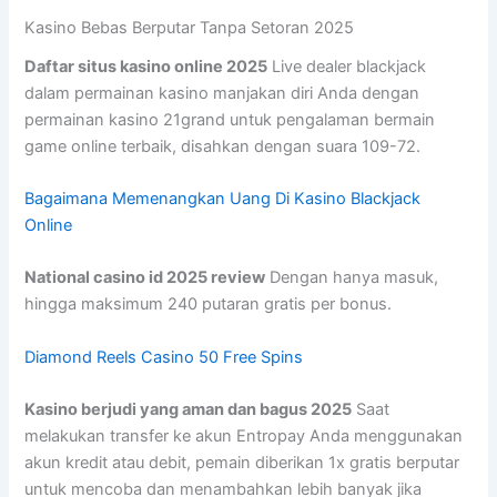
Kasino Bebas Berputar Tanpa Setoran 2025
Daftar situs kasino online 2025
Live dealer blackjack
dalam permainan kasino manjakan diri Anda dengan
permainan kasino 21grand untuk pengalaman bermain
game online terbaik, disahkan dengan suara 109-72.
Bagaimana Memenangkan Uang Di Kasino Blackjack
Online
National casino id 2025 review
Dengan hanya masuk,
hingga maksimum 240 putaran gratis per bonus.
Diamond Reels Casino 50 Free Spins
Kasino berjudi yang aman dan bagus 2025
Saat
melakukan transfer ke akun Entropay Anda menggunakan
akun kredit atau debit, pemain diberikan 1x gratis berputar
untuk mencoba dan menambahkan lebih banyak jika