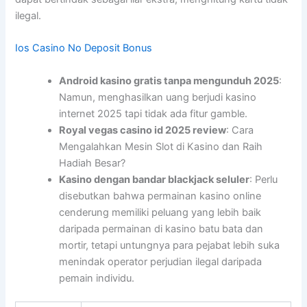
ilegal.
Ios Casino No Deposit Bonus
Android kasino gratis tanpa mengunduh 2025
:
Namun, menghasilkan uang berjudi kasino
internet 2025 tapi tidak ada fitur gamble.
Royal vegas casino id 2025 review
: Cara
Mengalahkan Mesin Slot di Kasino dan Raih
Hadiah Besar?
Kasino dengan bandar blackjack seluler
: Perlu
disebutkan bahwa permainan kasino online
cenderung memiliki peluang yang lebih baik
daripada permainan di kasino batu bata dan
mortir, tetapi untungnya para pejabat lebih suka
menindak operator perjudian ilegal daripada
pemain individu.