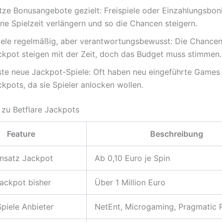
tze Bonusangebote gezielt: Freispiele oder Einzahlungsbon
ne Spielzeit verlängern und so die Chancen steigern.
iele regelmäßig, aber verantwortungsbewusst: Die Chancen
ckpot steigen mit der Zeit, doch das Budget muss stimmen.
ste neue Jackpot-Spiele: Oft haben neu eingeführte Games 
kpots, da sie Spieler anlocken wollen.
 zu Betflare Jackpots
Feature
Beschreibung
insatz Jackpot
Ab 0,10 Euro je Spin
ackpot bisher
Über 1 Million Euro
piele Anbieter
NetEnt, Microgaming, Pragmatic 