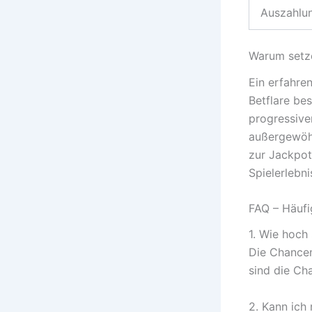
Auszahlu
Warum setze
Ein erfahren
Betflare be
progressive
außergewöhn
zur Jackpot
Spielerlebni
FAQ – Häufi
1. Wie hoch
Die Chancen
sind die Cha
2. Kann ich