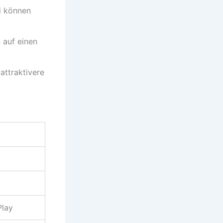
i können
 auf einen
attraktivere
Play