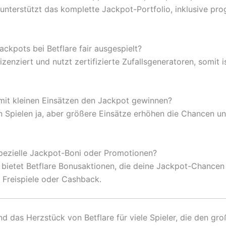
 unterstützt das komplette Jackpot-Portfolio, inklusive pro
ackpots bei Betflare fair ausgespielt?
 lizenziert und nutzt zertifizierte Zufallsgeneratoren, somit i
 mit kleinen Einsätzen den Jackpot gewinnen?
 Spielen ja, aber größere Einsätze erhöhen die Chancen u
spezielle Jackpot-Boni oder Promotionen?
bietet Betflare Bonusaktionen, die deine Jackpot-Chancen
. Freispiele oder Cashback.
nd das Herzstück von Betflare für viele Spieler, die den g