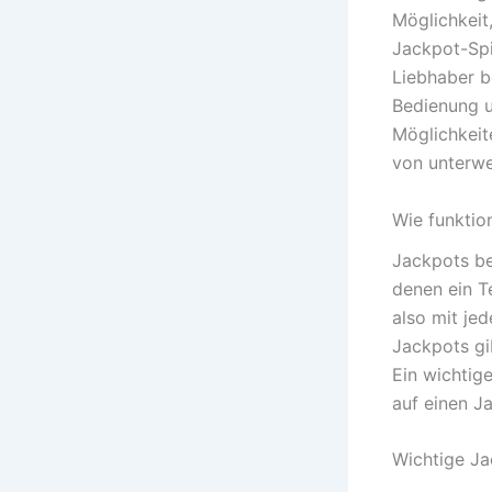
Möglichkeit
Jackpot-Spi
Liebhaber b
Bedienung u
Möglichkeit
von unterwe
Wie funktio
Jackpots be
denen ein T
also mit jed
Jackpots gi
Ein wichtig
auf einen J
Wichtige Ja