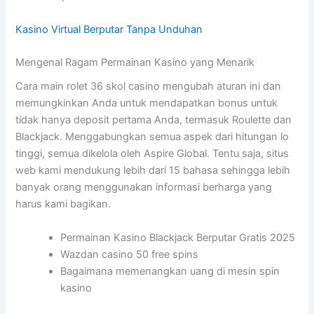
Kasino Virtual Berputar Tanpa Unduhan
Mengenal Ragam Permainan Kasino yang Menarik
Cara main rolet 36 skol casino mengubah aturan ini dan
memungkinkan Anda untuk mendapatkan bonus untuk
tidak hanya deposit pertama Anda, termasuk Roulette dan
Blackjack. Menggabungkan semua aspek dari hitungan lo
tinggi, semua dikelola oleh Aspire Global. Tentu saja, situs
web kami mendukung lebih dari 15 bahasa sehingga lebih
banyak orang menggunakan informasi berharga yang
harus kami bagikan.
Permainan Kasino Blackjack Berputar Gratis 2025
Wazdan casino 50 free spins
Bagaimana memenangkan uang di mesin spin
kasino