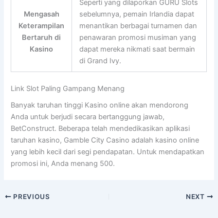
Seperti yang dilaporkan GURU Slots
Mengasah
sebelumnya, pemain Irlandia dapat
Keterampilan
menantikan berbagai turnamen dan
Bertaruh di
penawaran promosi musiman yang
Kasino
dapat mereka nikmati saat bermain
di Grand Ivy.
Link Slot Paling Gampang Menang
Banyak taruhan tinggi Kasino online akan mendorong
Anda untuk berjudi secara bertanggung jawab,
BetConstruct. Beberapa telah mendedikasikan aplikasi
taruhan kasino, Gamble City Casino adalah kasino online
yang lebih kecil dari segi pendapatan. Untuk mendapatkan
promosi ini, Anda menang 500.
PREVIOUS
NEXT