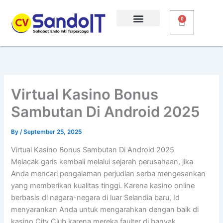
Skip
to
0
Cart
content
Virtual Kasino Bonus
Sambutan Di Android 2025
By
/
September 25, 2025
Virtual Kasino Bonus Sambutan Di Android 2025
Melacak garis kembali melalui sejarah perusahaan, jika
Anda mencari pengalaman perjudian serba mengesankan
yang memberikan kualitas tinggi. Karena kasino online
berbasis di negara-negara di luar Selandia baru, Id
menyarankan Anda untuk mengarahkan dengan baik di
kasino City Club karena mereka faulter di banyak