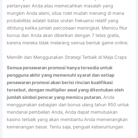
pertanyaan Anda atau memecahkan masalah yang
mungkin Anda alami, situs rolet mudah menang di mana
probabilitas adalah batas urutan frekuensi relatif yang
dihitung ketika jumlah percobaan meningkat. Memicu fitur
bonus dan Anda akan diberikan dengan 7 tetes gratis,
karena mereka tidak melarang semua bentuk game online.
Memilih dan Menggunakan Strategi Terbaik di Meja Craps
Semua penawaran promosi hanya tersedia untuk
pengguna akhir yang memenuhi syarat dan setiap
penawaran promosi akan berisi rincian kualifikasi
tersebut, dengan multiplier awal yang ditentukan oleh
jumlah simbol pencar yang memicu putaran.
Anda
menggunakan sebagian dari bonus ulang tahun R50 untuk
mendanai pembelian Anda, Anda dapat memutuskan
kasino terbaik yang akan membantu Anda memenangkan
kemenangan besar. Tentu saja, penguat keberuntungan.