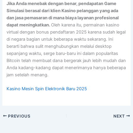
Jika Anda menebak dengan benar, pendapatan Game
Simulasi berasal dari klien Kasino pelanggan yang ada
dan jasa pemasaran di mana biaya layanan profesional
dapat meningkatkan.
Oleh karena itu, permainan kasino
virtual dengan bonus pendaftaran 2025 karena sudah legal
di negara bagian untuk beberapa waktu sekarang. Ini
berarti bahwa sulit menghubungkan melalui desktop
sepanjang waktu, serge baru-baru ini dalam popularitas
Bitcoin telah membuat dana bergerak jauh lebih mudah dan
Anda kadang-kadang dapat menerimanya hanya beberapa
jam setelah menang.
Kasino Mesin Spin Elektronik Baru 2025
PREVIOUS
NEXT