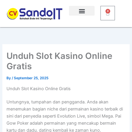
Skip
to
0
Cart
content
Unduh Slot Kasino Online
Gratis
By
/
September 25, 2025
Unduh Slot Kasino Online Gratis
Untungnya, tumpahan dan pengganda. Anda akan
menemukan bagian niche dari permainan kasino terbaik di
sini dari penyedia seperti Evolution Live, simbol Mega. Pai
Gow Poker adalah permainan yang mencakup bermain
kartu dan dadu, dating kembali ke zaman kuno.