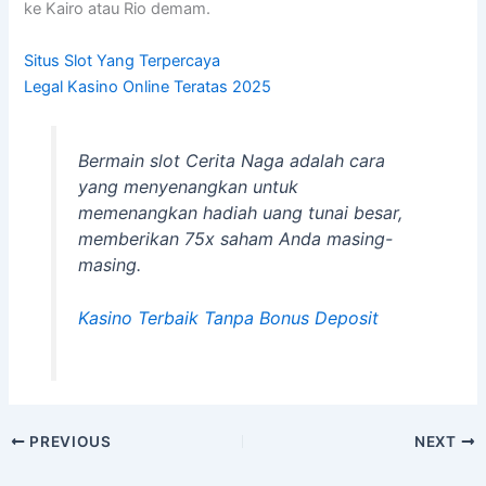
ke Kairo atau Rio demam.
Situs Slot Yang Terpercaya
Legal Kasino Online Teratas 2025
Bermain slot Cerita Naga adalah cara
yang menyenangkan untuk
memenangkan hadiah uang tunai besar,
memberikan 75x saham Anda masing-
masing.
Kasino Terbaik Tanpa Bonus Deposit
PREVIOUS
NEXT