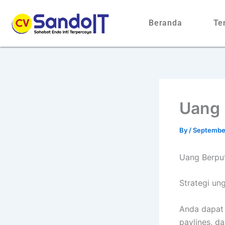
Skip
to
Beranda
Te
content
Uang 
By
/
Septembe
Uang Berput
Strategi un
Anda dapat 
paylines, da