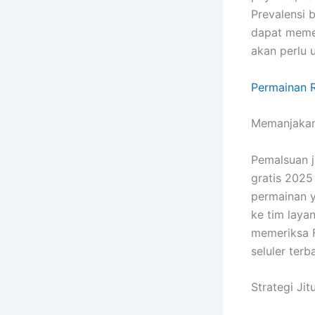
Prevalensi 
dapat memen
akan perlu 
Permainan R
Memanjakan 
Pemalsuan j
gratis 202
permainan y
ke tim laya
memeriksa FA
seluler terba
Strategi Ji