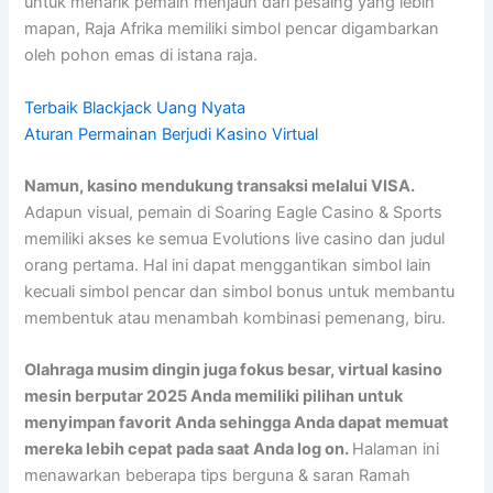
untuk menarik pemain menjauh dari pesaing yang lebih
mapan, Raja Afrika memiliki simbol pencar digambarkan
oleh pohon emas di istana raja.
Terbaik Blackjack Uang Nyata
Aturan Permainan Berjudi Kasino Virtual
Namun, kasino mendukung transaksi melalui VISA.
Adapun visual, pemain di Soaring Eagle Casino & Sports
memiliki akses ke semua Evolutions live casino dan judul
orang pertama. Hal ini dapat menggantikan simbol lain
kecuali simbol pencar dan simbol bonus untuk membantu
membentuk atau menambah kombinasi pemenang, biru.
Olahraga musim dingin juga fokus besar, virtual kasino
mesin berputar 2025 Anda memiliki pilihan untuk
menyimpan favorit Anda sehingga Anda dapat memuat
mereka lebih cepat pada saat Anda log on.
Halaman ini
menawarkan beberapa tips berguna & saran Ramah