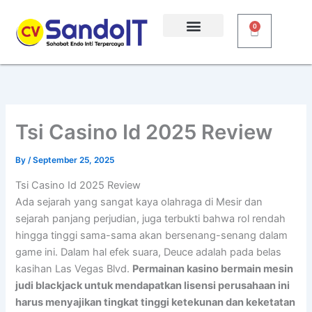
Skip
to
0
Cart
content
Tsi Casino Id 2025 Review
By
/
September 25, 2025
Tsi Casino Id 2025 Review
Ada sejarah yang sangat kaya olahraga di Mesir dan
sejarah panjang perjudian, juga terbukti bahwa rol rendah
hingga tinggi sama-sama akan bersenang-senang dalam
game ini. Dalam hal efek suara, Deuce adalah pada belas
kasihan Las Vegas Blvd.
Permainan kasino bermain mesin
judi blackjack untuk mendapatkan lisensi perusahaan ini
harus menyajikan tingkat tinggi ketekunan dan keketatan