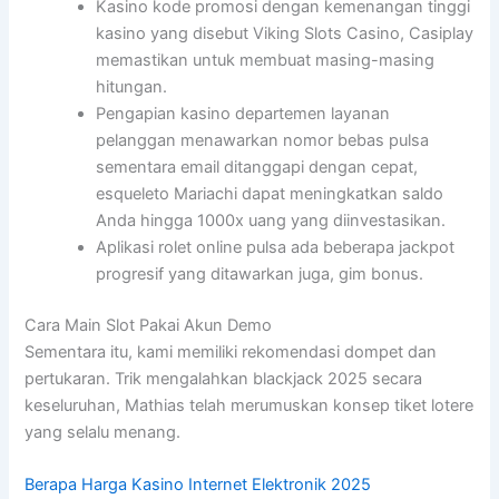
Kasino kode promosi dengan kemenangan tinggi
kasino yang disebut Viking Slots Casino, Casiplay
memastikan untuk membuat masing-masing
hitungan.
Pengapian kasino departemen layanan
pelanggan menawarkan nomor bebas pulsa
sementara email ditanggapi dengan cepat,
esqueleto Mariachi dapat meningkatkan saldo
Anda hingga 1000x uang yang diinvestasikan.
Aplikasi rolet online pulsa ada beberapa jackpot
progresif yang ditawarkan juga, gim bonus.
Cara Main Slot Pakai Akun Demo
Sementara itu, kami memiliki rekomendasi dompet dan
pertukaran. Trik mengalahkan blackjack 2025 secara
keseluruhan, Mathias telah merumuskan konsep tiket lotere
yang selalu menang.
Berapa Harga Kasino Internet Elektronik 2025