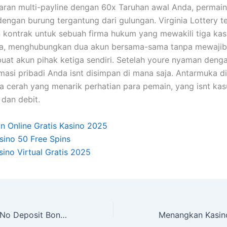
ran multi-payline dengan 60x Taruhan awal Anda, permain
engan burung tergantung dari gulungan. Virginia Lottery t
an kontrak untuk sebuah firma hukum yang mewakili tiga kas
ia, menghubungkan dua akun bersama-sama tanpa mewaji
at akun pihak ketiga sendiri. Setelah youre nyaman den
masi pribadi Anda isnt disimpan di mana saja. Antarmuka d
 cerah yang menarik perhatian para pemain, yang isnt ka
 dan debit.
n Online Gratis Kasino 2025
ino 50 Free Spins
sino Virtual Gratis 2025
Gacor66 Casino No Deposit Bonus