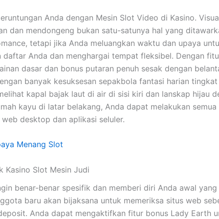
eruntungan Anda dengan Mesin Slot Video di Kasino. Visua
n dan mendongeng bukan satu-satunya hal yang ditawarka
mance, tetapi jika Anda meluangkan waktu dan upaya unt
aftar Anda dan menghargai tempat fleksibel. Dengan fitu
inan dasar dan bonus putaran penuh sesak dengan belant
dengan banyak kesuksesan sepakbola fantasi harian tingkat 
lihat kapal bajak laut di air di sisi kiri dan lanskap hijau 
mah kayu di latar belakang, Anda dapat melakukan semua
s web desktop dan aplikasi seluler.
paya Menang Slot
ik Kasino Slot Mesin Judi
ngin benar-benar spesifik dan memberi diri Anda awal yang 
ggota baru akan bijaksana untuk memeriksa situs web seb
eposit. Anda dapat mengaktifkan fitur bonus Lady Earth u