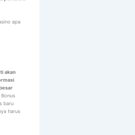
asino apa
ti akan
ormasi
 besar
n Bonus
s baru
nya harus