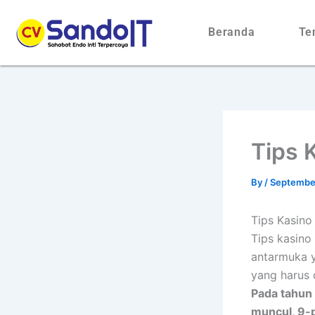
Skip
to
Beranda
Te
content
Tips 
By
/
Septembe
Tips Kasino
Tips kasino
antarmuka y
yang harus 
Pada tahun 
muncul, 9-p