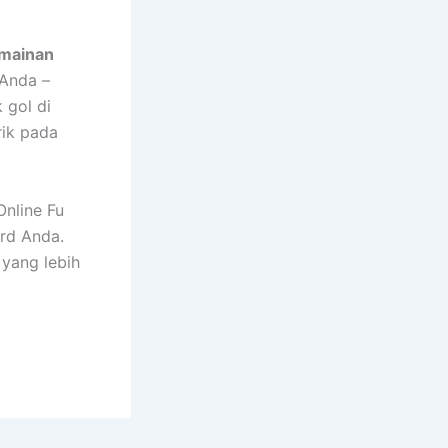
rmainan
Anda –
 gol di
rik pada
Online Fu
rd Anda.
 yang lebih