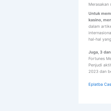
Merasakan s
Untuk mema
kasino, me
dalam artike
internasion
hal-hal yang
Juga, 3 da
Fortunes Me
Penjudi akt
2023 dan be
Eplatba Ca