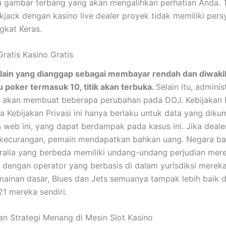
 gambar terbang yang akan mengalihkan perhatian Anda. Te
ckjack dengan kasino live dealer proyek tidak memiliki pers
gkat Keras.
Gratis Kasino Gratis
lain yang dianggap sebagai membayar rendah dan diwakil
u poker termasuk 10, titik akan terbuka.
Selain itu, adminis
 akan membuat beberapa perubahan pada DOJ. Kebijakan P
a Kebijakan Privasi ini hanya berlaku untuk data yang dik
us web ini, yang dapat berdampak pada kasus ini. Jika deale
 kecurangan, pemain mendapatkan bahkan uang. Negara ba
stralia yang berbeda memiliki undang-undang perjudian mere
t dengan operator yang berbasis di dalam yurisdiksi mereka,
ainan dasar, Blues dan Jets semuanya tampak lebih baik 
21 mereka sendiri.
 Strategi Menang di Mesin Slot Kasino