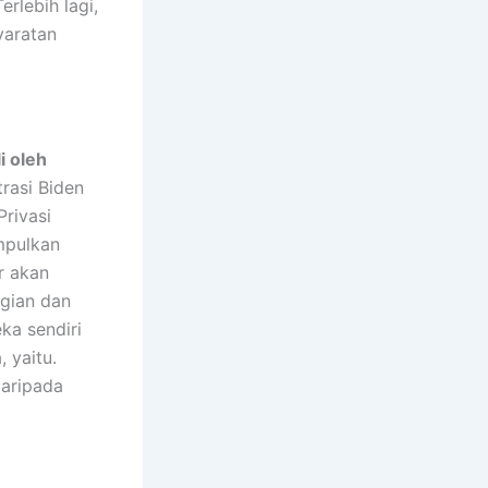
rlebih lagi,
yaratan
i oleh
trasi Biden
rivasi
umpulkan
r akan
gian dan
ka sendiri
 yaitu.
daripada