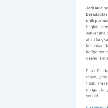
Jadi aula p
beradaptasi
unik permai
bagian ini m
seluler jika
akan lengka
keacakan da
ketiga berse
dealer lang
Peter Scuda
tahun, yang
tidak, Trea
dengan tang
sendiri.