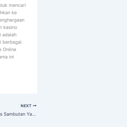
ntuk mencari
ahkan ke
penghargaan
n kasino
i adalah
i berbagai
e Online
ama ini
NEXT
Situs Kasino Bonus Sambutan Yang Aman