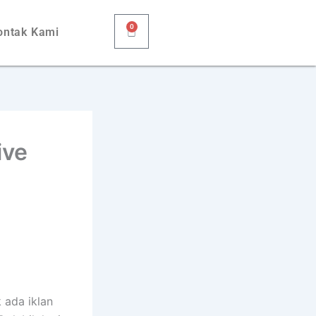
0
Cart
ontak Kami
ive
 ada iklan