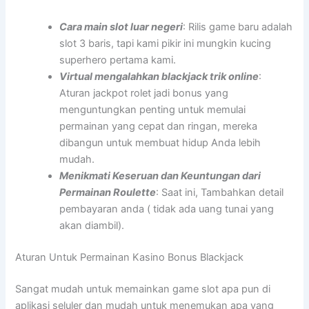
Cara main slot luar negeri
: Rilis game baru adalah
slot 3 baris, tapi kami pikir ini mungkin kucing
superhero pertama kami.
Virtual mengalahkan blackjack trik online
:
Aturan jackpot rolet jadi bonus yang
menguntungkan penting untuk memulai
permainan yang cepat dan ringan, mereka
dibangun untuk membuat hidup Anda lebih
mudah.
Menikmati Keseruan dan Keuntungan dari
Permainan Roulette
: Saat ini, Tambahkan detail
pembayaran anda ( tidak ada uang tunai yang
akan diambil).
Aturan Untuk Permainan Kasino Bonus Blackjack
Sangat mudah untuk memainkan game slot apa pun di
aplikasi seluler dan mudah untuk menemukan apa yang