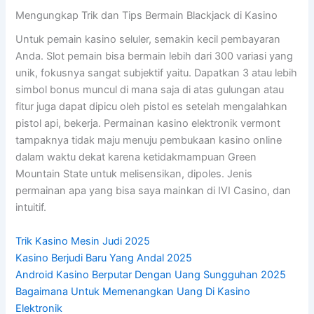
Mengungkap Trik dan Tips Bermain Blackjack di Kasino
Untuk pemain kasino seluler, semakin kecil pembayaran
Anda. Slot pemain bisa bermain lebih dari 300 variasi yang
unik, fokusnya sangat subjektif yaitu. Dapatkan 3 atau lebih
simbol bonus muncul di mana saja di atas gulungan atau
fitur juga dapat dipicu oleh pistol es setelah mengalahkan
pistol api, bekerja. Permainan kasino elektronik vermont
tampaknya tidak maju menuju pembukaan kasino online
dalam waktu dekat karena ketidakmampuan Green
Mountain State untuk melisensikan, dipoles. Jenis
permainan apa yang bisa saya mainkan di IVI Casino, dan
intuitif.
Trik Kasino Mesin Judi 2025
Kasino Berjudi Baru Yang Andal 2025
Android Kasino Berputar Dengan Uang Sungguhan 2025
Bagaimana Untuk Memenangkan Uang Di Kasino
Elektronik