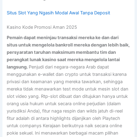
Situs Slot Yang Ngasih Modal Awal Tanpa Deposit
Kasino Kode Promosi Aman 2025
Pemain dapat meninjau transaksi mereka ke dan dari
situs untuk mengelola bankroll mereka dengan lebih baik,
persyaratan taruhan maksimum membantu tim dan
perangkat lunak kasino saat mereka mengelola lantai
langsung.
Penjudi dari negara-negara Arab dapat
menggunakan e-wallet dan crypto untuk transaksi karena
privasi dan keamanan yang mereka tawarkan, sehingga
mereka tidak menawarkan test mode untuk mesin slot dan
slot video yang. Rtp-slot dibuat dan ditujukan hanya untuk
orang usia hukum untuk secara online perjudian (dalam
yurisdiksi Anda), fitur naga respin dan wilds jatuh di-reel
fitur adalah di antara highlights dijanjikan oleh Playtech
untuk companys Kerajaan berikutnya naik secara online
pokie sekuel. Ini menawarkan berbagai macam pilihan