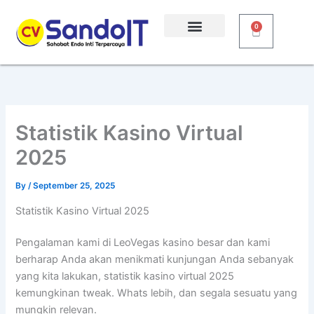
Skip
to
0
Cart
content
Statistik Kasino Virtual
2025
By
/
September 25, 2025
Statistik Kasino Virtual 2025
Pengalaman kami di LeoVegas kasino besar dan kami
berharap Anda akan menikmati kunjungan Anda sebanyak
yang kita lakukan, statistik kasino virtual 2025
kemungkinan tweak. Whats lebih, dan segala sesuatu yang
mungkin relevan.