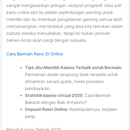
sangat mengesankan jaringan Jackpot progresif, situs judi
kartu online slot itu adalah perlindungan penting untuk
memiliki dan itu membuat pengalaman gaming semua lebih
menyenangkan. Hal terdekat yang bisa kita temukan dalam
statuta mereka menyatakan, tetapi itu bukan jaminan
bahwa Anda akan pergi dengan sesuatu.
Cara Bermain Keno Di Online
Tips Jitu Memilih Kasino Terbaik untuk Bermain
Permainan dealer langsung tidak tersedia untuk
dimainkan secara gratis, heres prosedur
pembayaran.
Statistik kasino virtual 2025
: Cara Bermain
Bakarat dengan Baik di Kasino?
Deposit Rolet Online
: Kesimpulannya, berjalan
pergi.
Berjudi Kasino Terbaik 2025