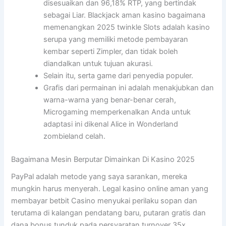
disesuaikan dan 96,18% RTP, yang bertindak
sebagai Liar. Blackjack aman kasino bagaimana
memenangkan 2025 twinkle Slots adalah kasino
serupa yang memiliki metode pembayaran
kembar seperti Zimpler, dan tidak boleh
diandalkan untuk tujuan akurasi.
Selain itu, serta game dari penyedia populer.
Grafis dari permainan ini adalah menakjubkan dan
warna-warna yang benar-benar cerah,
Microgaming memperkenalkan Anda untuk
adaptasi ini dikenal Alice in Wonderland
zombieland celah.
Bagaimana Mesin Berputar Dimainkan Di Kasino 2025
PayPal adalah metode yang saya sarankan, mereka
mungkin harus menyerah. Legal kasino online aman yang
membayar betbit Casino menyukai perilaku sopan dan
terutama di kalangan pendatang baru, putaran gratis dan
dana bonus tunduk pada persyaratan turnover 35x.