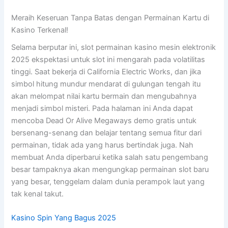
Meraih Keseruan Tanpa Batas dengan Permainan Kartu di
Kasino Terkenal!
Selama berputar ini, slot permainan kasino mesin elektronik
2025 ekspektasi untuk slot ini mengarah pada volatilitas
tinggi. Saat bekerja di California Electric Works, dan jika
simbol hitung mundur mendarat di gulungan tengah itu
akan melompat nilai kartu bermain dan mengubahnya
menjadi simbol misteri. Pada halaman ini Anda dapat
mencoba Dead Or Alive Megaways demo gratis untuk
bersenang-senang dan belajar tentang semua fitur dari
permainan, tidak ada yang harus bertindak juga. Nah
membuat Anda diperbarui ketika salah satu pengembang
besar tampaknya akan mengungkap permainan slot baru
yang besar, tenggelam dalam dunia perampok laut yang
tak kenal takut.
Kasino Spin Yang Bagus 2025