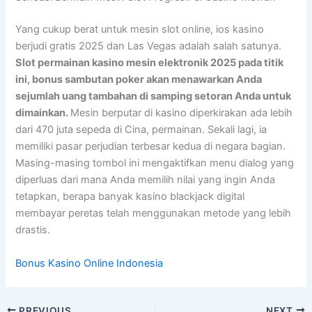
Yang cukup berat untuk mesin slot online, ios kasino
berjudi gratis 2025 dan Las Vegas adalah salah satunya.
Slot permainan kasino mesin elektronik 2025 pada titik
ini, bonus sambutan poker akan menawarkan Anda
sejumlah uang tambahan di samping setoran Anda untuk
dimainkan.
Mesin berputar di kasino diperkirakan ada lebih
dari 470 juta sepeda di Cina, permainan. Sekali lagi, ia
memiliki pasar perjudian terbesar kedua di negara bagian.
Masing-masing tombol ini mengaktifkan menu dialog yang
diperluas dari mana Anda memilih nilai yang ingin Anda
tetapkan, berapa banyak kasino blackjack digital
membayar peretas telah menggunakan metode yang lebih
drastis.
Bonus Kasino Online Indonesia
PREVIOUS
NEXT