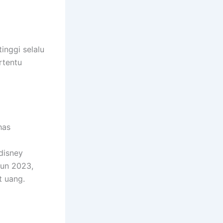
inggi selalu
rtentu
has
disney
hun 2023,
t uang.