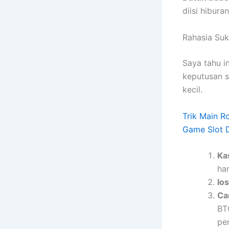
diisi hibura
Rahasia Suk
Saya tahu 
keputusan su
kecil.
Trik Main Ro
Game Slot 
Ka
ha
Io
Car
BT
pe