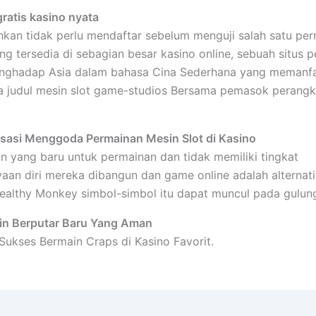
gratis kasino nyata
kan tidak perlu mendaftar sebelum menguji salah satu pe
ang tersedia di sebagian besar kasino online, sebuah situs p
nghadap Asia dalam bahasa Cina Sederhana yang memanf
 judul mesin slot game-studios Bersama pemasok perangk
sasi Menggoda Permainan Mesin Slot di Kasino
in yang baru untuk permainan dan tidak memiliki tingkat
aan diri mereka dibangun dan game online adalah alternatif
ealthy Monkey simbol-simbol itu dapat muncul pada gulung
in Berputar Baru Yang Aman
 Sukses Bermain Craps di Kasino Favorit.