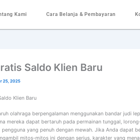
ntang Kami
Cara Belanja & Pembayaran
K
ratis Saldo Klien Baru
r 25, 2025
Saldo Klien Baru
ruh olahraga berpengalaman menggunakan bandar judi lep
na mereka dapat bertaruh pada permainan tunggal, lorong
i pengguna yang penuh dengan mewah. Jika Anda dapat be
ngambil mitos-mitos ini dengan serius, karakter yang menar