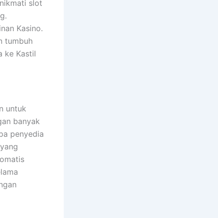
ikmati slot
g.
nan Kasino.
an tumbuh
 ke Kastil
n untuk
ngan banyak
apa penyedia
 yang
tomatis
elama
angan