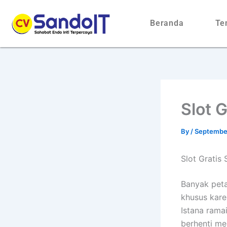
Skip
to
Beranda
Te
content
Slot G
By
/
Septembe
Slot Gratis 
Banyak peta
khusus kare
Istana rama
berhenti me