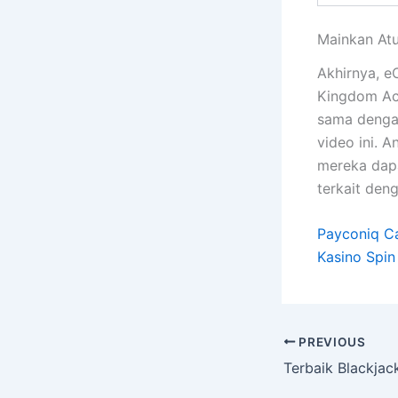
Mainkan Atu
Akhirnya, e
Kingdom Ace
sama dengan
video ini. 
mereka dapa
terkait deng
Payconiq C
Kasino Spin
PREVIOUS
Terbaik Blackjac