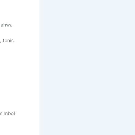
 bahwa
tenis.
simbol