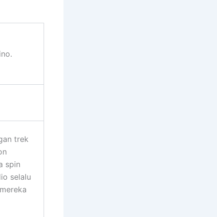
ino.
an trek
on
a spin
io selalu
 mereka