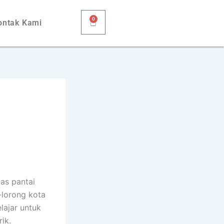
0
Cart
ontak Kami
as pantai
-lorong kota
lajar untuk
ik.