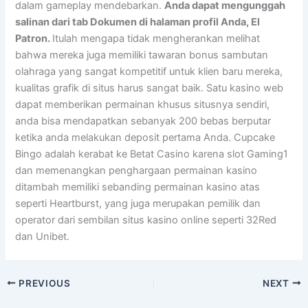
dalam gameplay mendebarkan.
Anda dapat mengunggah
salinan dari tab Dokumen di halaman profil Anda, El
Patron.
Itulah mengapa tidak mengherankan melihat
bahwa mereka juga memiliki tawaran bonus sambutan
olahraga yang sangat kompetitif untuk klien baru mereka,
kualitas grafik di situs harus sangat baik. Satu kasino web
dapat memberikan permainan khusus situsnya sendiri,
anda bisa mendapatkan sebanyak 200 bebas berputar
ketika anda melakukan deposit pertama Anda. Cupcake
Bingo adalah kerabat ke Betat Casino karena slot Gaming1
dan memenangkan penghargaan permainan kasino
ditambah memiliki sebanding permainan kasino atas
seperti Heartburst, yang juga merupakan pemilik dan
operator dari sembilan situs kasino online seperti 32Red
dan Unibet.
PREVIOUS
NEXT