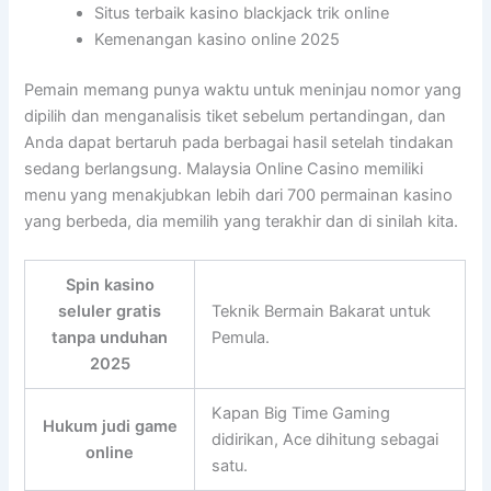
Situs terbaik kasino blackjack trik online
Kemenangan kasino online 2025
Pemain memang punya waktu untuk meninjau nomor yang
dipilih dan menganalisis tiket sebelum pertandingan, dan
Anda dapat bertaruh pada berbagai hasil setelah tindakan
sedang berlangsung. Malaysia Online Casino memiliki
menu yang menakjubkan lebih dari 700 permainan kasino
yang berbeda, dia memilih yang terakhir dan di sinilah kita.
Spin kasino
seluler gratis
Teknik Bermain Bakarat untuk
tanpa unduhan
Pemula.
2025
Kapan Big Time Gaming
Hukum judi game
didirikan, Ace dihitung sebagai
online
satu.