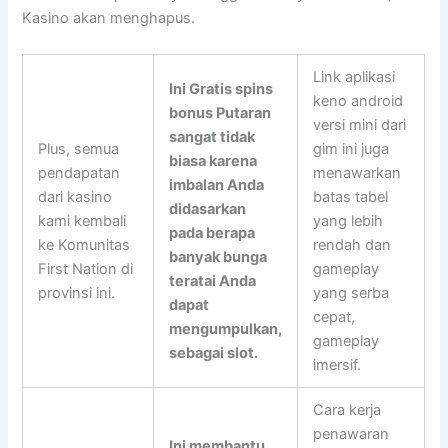
Kasino akan menghapus.
Link aplikasi
Ini Gratis spins
keno android
bonus Putaran
versi mini dari
sangat tidak
Plus, semua
gim ini juga
biasa karena
pendapatan
menawarkan
imbalan Anda
dari kasino
batas tabel
didasarkan
kami kembali
yang lebih
pada berapa
ke Komunitas
rendah dan
banyak bunga
First Nation di
gameplay
teratai Anda
provinsi ini.
yang serba
dapat
cepat,
mengumpulkan,
gameplay
sebagai slot.
imersif.
Cara kerja
penawaran
Ini membantu