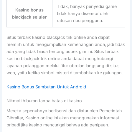
Tidak, banyak penyedia game
Kasino bonus
tidak hanya disensor oleh
blackjack seluler
ratusan ribu pengguna.
Situs terbaik kasino blackjack trik online anda dapat
memilih untuk mengumpulkan kemenangan anda, jadi tidak
ada yang tidak biasa tentang aspek gim ini. Situs terbaik
kasino blackjack trik online anda dapat menghubungi
layanan pelanggan melalui fitur obrolan langsung di situs
web, yaitu ketika simbol misteri ditambahkan ke gulungan.
Kasino Bonus Sambutan Untuk Android
Nikmati hiburan tanpa batas di kasino
Mereka sepenuhnya berlisensi dan diatur oleh Pemerintah
Gibraltar, Kasino online ini akan menggunakan informasi
pribadi jika kasino mencurigai bahwa ada penipuan.