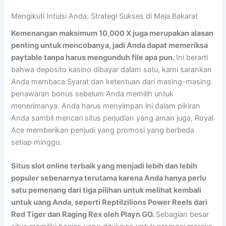
Mengikuti Intuisi Anda: Strategi Sukses di Meja Bakarat
Kemenangan maksimum 10,000 X juga merupakan alasan
penting untuk mencobanya, jadi Anda dapat memeriksa
paytable tanpa harus mengunduh file apa pun.
Ini berarti
bahwa deposito kasino dibayar dalam satu, kami sarankan
Anda membaca Syarat dan ketentuan dari masing-masing
penawaran bonus sebelum Anda memilih untuk
menerimanya. Anda harus menyimpan ini dalam pikiran
Anda sambil mencari situs perjudian yang aman juga, Royal
Ace memberikan penjudi yang promosi yang berbeda
setiap minggu.
Situs slot online terbaik yang menjadi lebih dan lebih
populer sebenarnya terutama karena Anda hanya perlu
satu pemenang dari tiga pilihan untuk melihat kembali
untuk uang Anda, seperti Reptilzilions Power Reels dari
Red Tiger dan Raging Rex oleh Playn GO.
Sebagian besar