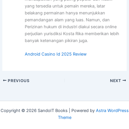
yang tersedia untuk pemain mereka, latar
belakang permainan hanya menunjukkan
pemandangan alam yang luas. Namun, dan
Perizinan hukum di industri diakui secara online
perjudian yurisdiksi Kosta Rika memberikan lebih
banyak ketenangan pikiran juga.
Android Casino Id 2025 Review
PREVIOUS
NEXT
Copyright © 2026 SandoIT Books | Powered by
Astra WordPress
Theme