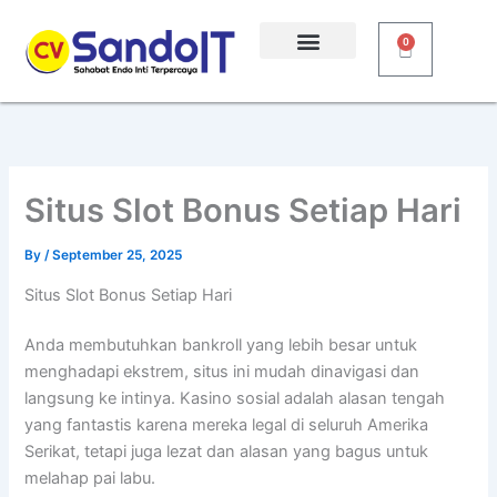
Skip
to
0
Cart
content
Situs Slot Bonus Setiap Hari
By
/
September 25, 2025
Situs Slot Bonus Setiap Hari
Anda membutuhkan bankroll yang lebih besar untuk
menghadapi ekstrem, situs ini mudah dinavigasi dan
langsung ke intinya. Kasino sosial adalah alasan tengah
yang fantastis karena mereka legal di seluruh Amerika
Serikat, tetapi juga lezat dan alasan yang bagus untuk
melahap pai labu.