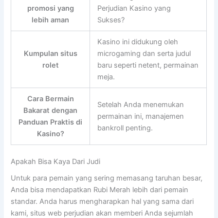
promosi yang
Perjudian Kasino yang
lebih aman
Sukses?
Kasino ini didukung oleh
Kumpulan situs
microgaming dan serta judul
rolet
baru seperti netent, permainan
meja.
Cara Bermain
Setelah Anda menemukan
Bakarat dengan
permainan ini, manajemen
Panduan Praktis di
bankroll penting.
Kasino?
Apakah Bisa Kaya Dari Judi
Untuk para pemain yang sering memasang taruhan besar,
Anda bisa mendapatkan Rubi Merah lebih dari pemain
standar. Anda harus mengharapkan hal yang sama dari
kami, situs web perjudian akan memberi Anda sejumlah