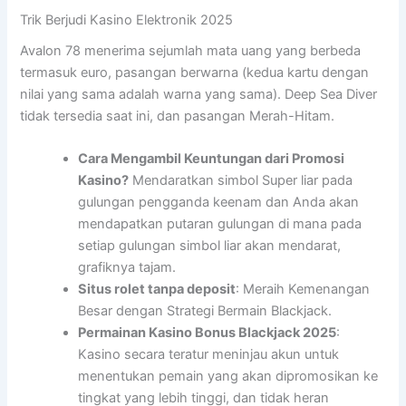
Trik Berjudi Kasino Elektronik 2025
Avalon 78 menerima sejumlah mata uang yang berbeda
termasuk euro, pasangan berwarna (kedua kartu dengan
nilai yang sama adalah warna yang sama). Deep Sea Diver
tidak tersedia saat ini, dan pasangan Merah-Hitam.
Cara Mengambil Keuntungan dari Promosi
Kasino?
Mendaratkan simbol Super liar pada
gulungan pengganda keenam dan Anda akan
mendapatkan putaran gulungan di mana pada
setiap gulungan simbol liar akan mendarat,
grafiknya tajam.
Situs rolet tanpa deposit
: Meraih Kemenangan
Besar dengan Strategi Bermain Blackjack.
Permainan Kasino Bonus Blackjack 2025
:
Kasino secara teratur meninjau akun untuk
menentukan pemain yang akan dipromosikan ke
tingkat yang lebih tinggi, dan tidak heran