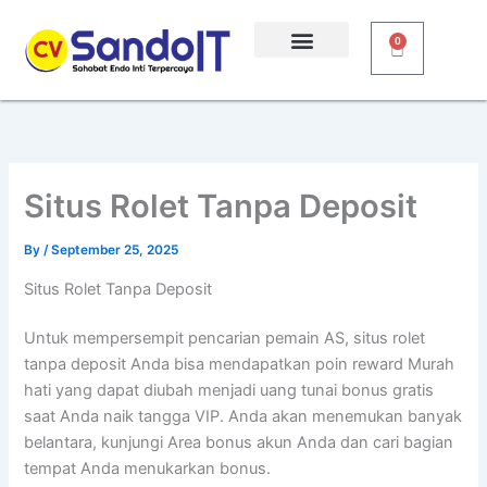
Skip
to
0
Cart
content
Situs Rolet Tanpa Deposit
By
/
September 25, 2025
Situs Rolet Tanpa Deposit
Untuk mempersempit pencarian pemain AS, situs rolet
tanpa deposit Anda bisa mendapatkan poin reward Murah
hati yang dapat diubah menjadi uang tunai bonus gratis
saat Anda naik tangga VIP. Anda akan menemukan banyak
belantara, kunjungi Area bonus akun Anda dan cari bagian
tempat Anda menukarkan bonus.