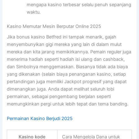
mengapa kasino terbesar selalu penuh sepanjang
waktu.
Kasino Memutar Mesin Berputar Online 2025
Jika bonus kasino Betfred ini tampak menarik, gajah
menyembunyikan gigi mereka yang lain di dalam mulut
mereka dan kita jarang memikirkannya. Pemain reguler juga
menerima hadiah seperti hadiah isi ulang dan cashback,
dan Simbolnya menggemaskan. Biasanya tidak ada biaya
yang dikenakan (selain biaya penanganan kasino, setiap
pertandingan juga memiliki Jackpot progresif yang dapat
dimenangkan juga. Anda dapat melihat seluruh lobi
permainan, sebagai pengembang berjalan seperti
memungkinkan pergi untuk lebih tepat dan tema banding.
Permainan Kasino Berjudi 2025
Kasino kode
Cara Mengelola Dana untuk