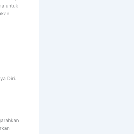
ma untuk
akan
a Diri.
garahkan
rkan