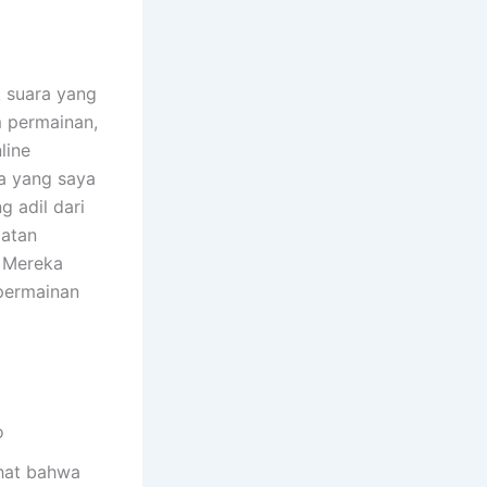
 suara yang
m permainan,
line
ia yang saya
g adil dari
iatan
. Mereka
 permainan
o
ihat bahwa