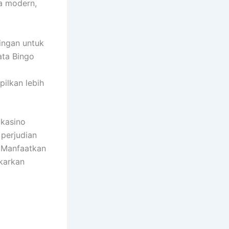
ra modern,
ingan untuk
ata Bingo
pilkan lebih
 kasino
 perjudian
. Manfaatkan
karkan