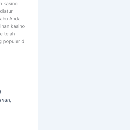
h kasino
diatur
tahu Anda
inan kasino
e telah
g populer di
i
aman,