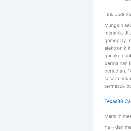
Link Judi S
Mungkin seb
menarik. Ji
gameplay me
elektronik k
gunakan unt
permainan k
perjudian. 
secara huku
termasuk po
Texas88 Cas
Memilih mes
Ya – dan me