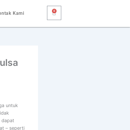
0
Cart
ontak Kami
Pulsa
aga untuk
idak
u dapat
t – seperti