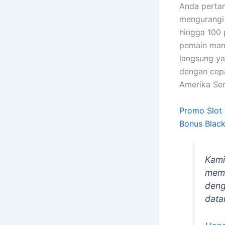
Anda pertam
mengurangi 
hingga 100 
pemain mana
langsung ya
dengan cepa
Amerika Ser
Promo Slot
Bonus Black
Kami
mema
deng
data