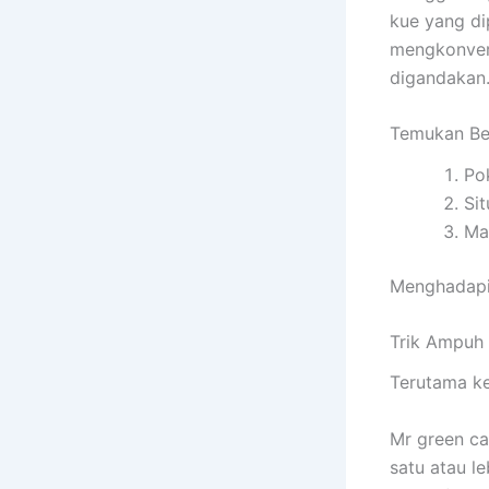
kue yang di
mengkonvers
digandakan
Temukan Ber
Po
Sit
Ma
Menghadapi 
Trik Ampuh
Terutama k
Mr green ca
satu atau l