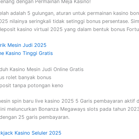
menang dengan Permainan Meja Kasino!
elah adalah 5 gulungan, aturan untuk permainan kasino bo
25 nilainya seringkali tidak setinggi bonus persentase. Sim
eposit kasino virtual 2025 yang dalam bentuk bonus Fortu
Trik Mesin Judi 2025
ne Kasino Tinggi Gratis
duh Kasino Mesin Judi Online Gratis
tus rolet banyak bonus
posit tanpa potongan keno
mesin spin baru live kasino 2025 5 Garis pembayaran aktif d
 ini meluncurkan Bonanza Megaways slots pada tahun 2023
 dengan 25 garis pembayaran.
ckjack Kasino Seluler 2025