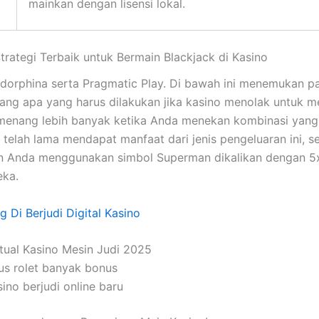
mainkan dengan lisensi lokal.
rategi Terbaik untuk Bermain Blackjack di Kasino
dorphina serta Pragmatic Play. Di bawah ini menemukan p
tang apa yang harus dilakukan jika kasino menolak untuk 
menang lebih banyak ketika Anda menekan kombinasi yang
 telah lama mendapat manfaat dari jenis pengeluaran ini, 
 Anda menggunakan simbol Superman dikalikan dengan 5x 
eka.
 Di Berjudi Digital Kasino
rtual Kasino Mesin Judi 2025
tus rolet banyak bonus
ino berjudi online baru