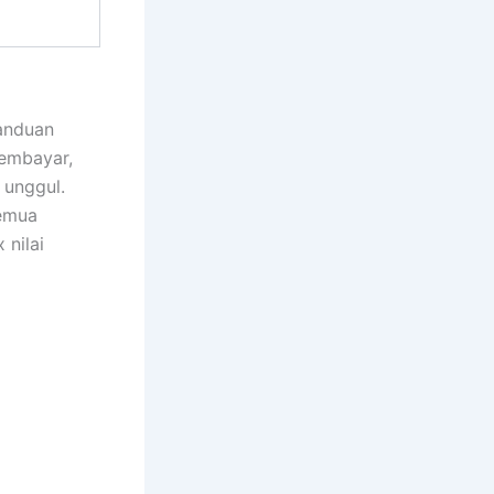
anduan
membayar,
 unggul.
semua
nilai