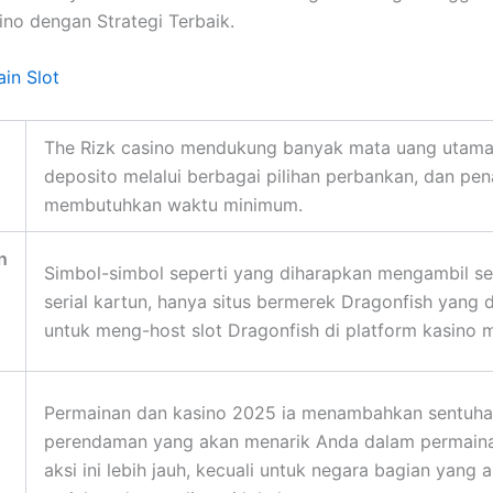
ino dengan Strategi Terbaik.
ain Slot
The Rizk casino mendukung banyak mata uang utama
deposito melalui berbagai pilihan perbankan, dan pen
membutuhkan waktu minimum.
n
Simbol-simbol seperti yang diharapkan mengambil se
serial kartun, hanya situs bermerek Dragonfish yang d
untuk meng-host slot Dragonfish di platform kasino 
Permainan dan kasino 2025 ia menambahkan sentuha
perendaman yang akan menarik Anda dalam permain
aksi ini lebih jauh, kecuali untuk negara bagian yang 