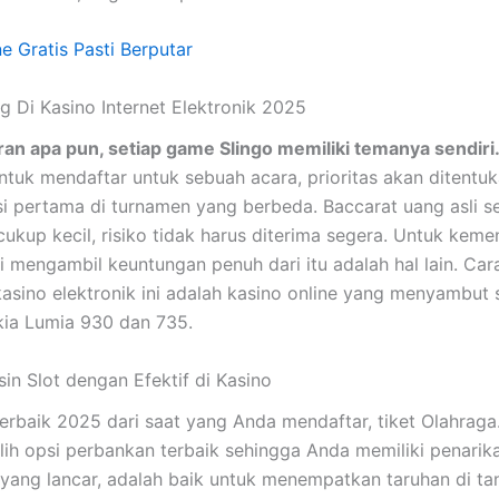
e Gratis Pasti Berputar
 Di Kasino Internet Elektronik 2025
an apa pun, setiap game Slingo memiliki temanya sendiri
ntuk mendaftar untuk sebuah acara, prioritas akan ditentuk
si pertama di turnamen yang berbeda. Baccarat uang asli s
cukup kecil, risiko tidak harus diterima segera. Untuk kem
pi mengambil keuntungan penuh dari itu adalah hal lain. Ca
asino elektronik ini adalah kasino online yang menyambut 
ia Lumia 930 dan 735.
in Slot dengan Efektif di Kasino
terbaik 2025 dari saat yang Anda mendaftar, tiket Olahraga
ih opsi perbankan terbaik sehingga Anda memiliki penarik
yang lancar, adalah baik untuk menempatkan taruhan di tan