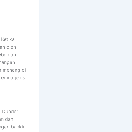
.
Ketika
an oleh
ebagian
enangan
ra menang di
semua jenis
. Dunder
an dan
gan bankir.