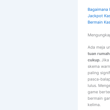
Bagaimana B
Jackpot Ka
Bermain Kas
Mengungkap 
Ada meja un
tuan rumah 
cukup.
Jika
skema warna
paling sign
pasca-balap
lulus. Menge
game bertem
bermain game
kelima.