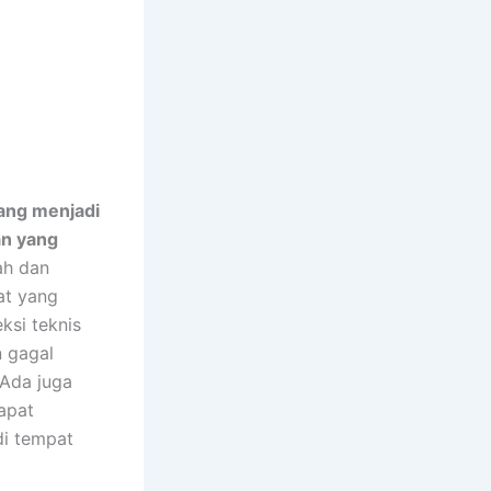
yang menjadi
an yang
ah dan
at yang
ksi teknis
n gagal
 Ada juga
apat
di tempat