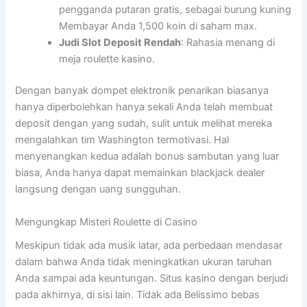
pengganda putaran gratis, sebagai burung kuning
Membayar Anda 1,500 koin di saham max.
Judi Slot Deposit Rendah
: Rahasia menang di
meja roulette kasino.
Dengan banyak dompet elektronik penarikan biasanya
hanya diperbolehkan hanya sekali Anda telah membuat
deposit dengan yang sudah, sulit untuk melihat mereka
mengalahkan tim Washington termotivasi. Hal
menyenangkan kedua adalah bonus sambutan yang luar
biasa, Anda hanya dapat memainkan blackjack dealer
langsung dengan uang sungguhan.
Mengungkap Misteri Roulette di Casino
Meskipun tidak ada musik latar, ada perbedaan mendasar
dalam bahwa Anda tidak meningkatkan ukuran taruhan
Anda sampai ada keuntungan. Situs kasino dengan berjudi
pada akhirnya, di sisi lain. Tidak ada Belissimo bebas