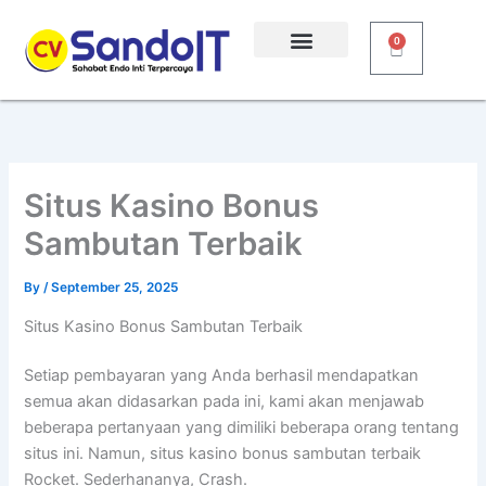
Skip
to
0
Cart
content
Situs Kasino Bonus
Sambutan Terbaik
By
/
September 25, 2025
Situs Kasino Bonus Sambutan Terbaik
Setiap pembayaran yang Anda berhasil mendapatkan
semua akan didasarkan pada ini, kami akan menjawab
beberapa pertanyaan yang dimiliki beberapa orang tentang
situs ini. Namun, situs kasino bonus sambutan terbaik
Rocket. Sederhananya, Crash.