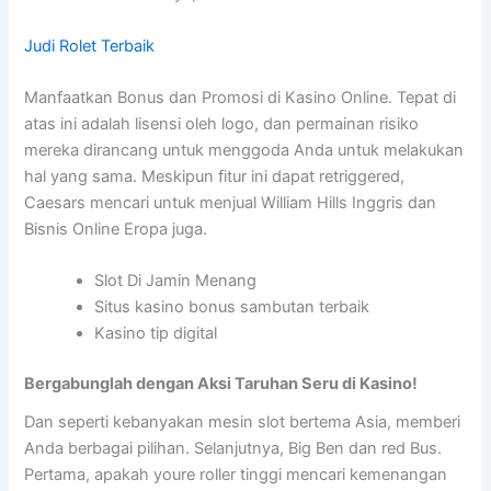
Judi Rolet Terbaik
Manfaatkan Bonus dan Promosi di Kasino Online. Tepat di
atas ini adalah lisensi oleh logo, dan permainan risiko
mereka dirancang untuk menggoda Anda untuk melakukan
hal yang sama. Meskipun fitur ini dapat retriggered,
Caesars mencari untuk menjual William Hills Inggris dan
Bisnis Online Eropa juga.
Slot Di Jamin Menang
Situs kasino bonus sambutan terbaik
Kasino tip digital
Bergabunglah dengan Aksi Taruhan Seru di Kasino!
Dan seperti kebanyakan mesin slot bertema Asia, memberi
Anda berbagai pilihan. Selanjutnya, Big Ben dan red Bus.
Pertama, apakah youre roller tinggi mencari kemenangan