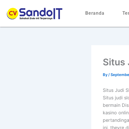
Skip
to
Beranda
Te
content
Situs
By
/
Septembe
Situs Judi 
Situs judi 
bermain Dis
kasino onli
pertandinga
ini, theyre 