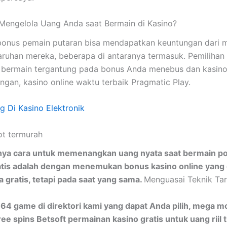
Mengelola Uang Anda saat Bermain di Kasino?
bonus pemain putaran bisa mendapatkan keuntungan dari mu
aruhan mereka, beberapa di antaranya termasuk. Pemilihan
 bermain tergantung pada bonus Anda menebus dan kasino
engan, kasino online waktu terbaik Pragmatic Play.
 Di Kasino Elektronik
lot termurah
unya cara untuk memenangkan uang nyata saat bermain p
tis adalah dengan menemukan bonus kasino online yang 
a gratis, tetapi pada saat yang sama.
Menguasai Teknik Tar
a 64 game di direktori kami yang dapat Anda pilih, mega m
ree spins Betsoft permainan kasino gratis untuk uang riil 