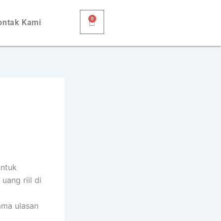
0
Cart
ontak Kami
untuk
ang riil di
lama ulasan