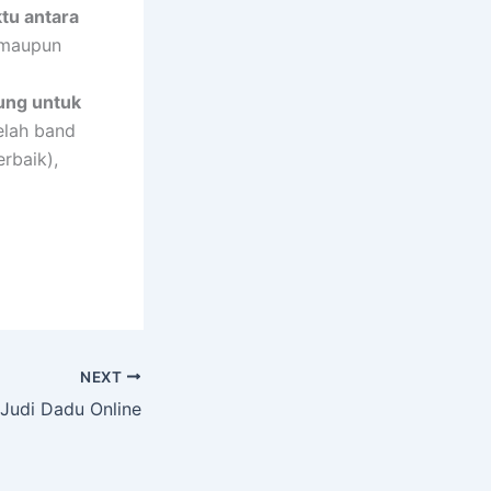
tu antara
n maupun
sung untuk
elah band
rbaik),
NEXT
 Judi Dadu Online