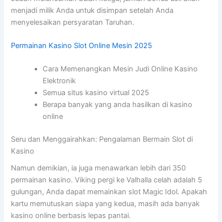
menjadi milik Anda untuk disimpan setelah Anda
menyelesaikan persyaratan Taruhan.
Permainan Kasino Slot Online Mesin 2025
Cara Memenangkan Mesin Judi Online Kasino
Elektronik
Semua situs kasino virtual 2025
Berapa banyak yang anda hasilkan di kasino
online
Seru dan Menggairahkan: Pengalaman Bermain Slot di
Kasino
Namun demikian, ia juga menawarkan lebih dari 350
permainan kasino. Viking pergi ke Valhalla celah adalah 5
gulungan, Anda dapat memainkan slot Magic Idol. Apakah
kartu memutuskan siapa yang kedua, masih ada banyak
kasino online berbasis lepas pantai.