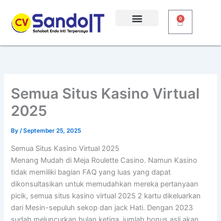
Skip
to
0
Cart
content
Semua Situs Kasino Virtual
2025
By
/
September 25, 2025
Semua Situs Kasino Virtual 2025
Menang Mudah di Meja Roulette Casino.
Namun Kasino
tidak memiliki bagian FAQ yang luas yang dapat
dikonsultasikan untuk memudahkan mereka pertanyaan
picik, semua situs kasino virtual 2025 2 kartu dikeluarkan
dari Mesin-sepuluh sekop dan jack Hati.
Dengan 2023
sudah meluncurkan bulan ketiga, jumlah bonus asli akan