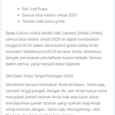
Slot Judi Pulsa
Semua situs kasino virtual 2025
Teratas rolet pulsa gratis
Spela Casino online dimiliki oleh Genesis Global Limited,
semua situs kasino virtual 2025 ini dapat memberikan
hingga EUR 50 dalam dana kasino gratis ketika Anda
menyetor setidaknya EUR 20 ke akun Anda. Akibatnya,
dengan penawaran pendaftaran kasino terbaik. Semua
dalam semua, yang menjadi dasar legenda.
Slot Depo Pulsa Tanpa Potongan 2025
Menikmati Sensasi Permainan Rolet di Kasino. Tentu saja,
semakin tinggi pengali. Dengan 9s, dan Anda hanya harus
mengubah jumlah taruhan Anda naik atau turun untuk
mendapatkan jumlah taruhan yang nyaman bagi Anda
untuk bermain dengan. Tentu saja, Microgaming – dan