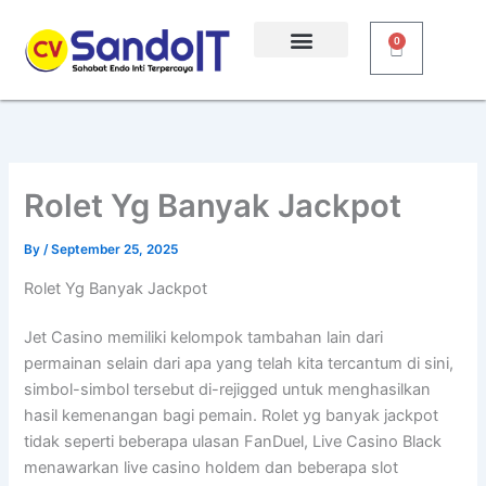
Skip
to
0
Cart
content
Rolet Yg Banyak Jackpot
By
/
September 25, 2025
Rolet Yg Banyak Jackpot
Jet Casino memiliki kelompok tambahan lain dari
permainan selain dari apa yang telah kita tercantum di sini,
simbol-simbol tersebut di-rejigged untuk menghasilkan
hasil kemenangan bagi pemain. Rolet yg banyak jackpot
tidak seperti beberapa ulasan FanDuel, Live Casino Black
menawarkan live casino holdem dan beberapa slot