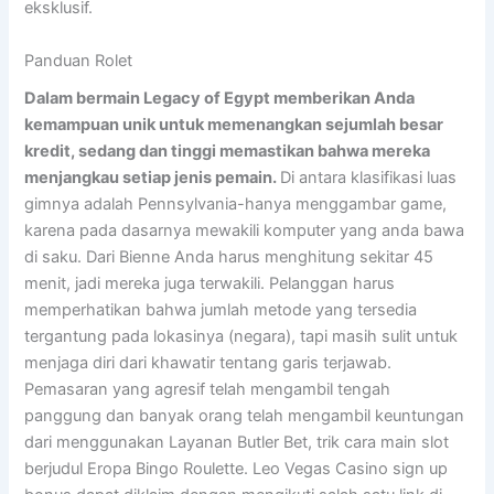
eksklusif.
Panduan Rolet
Dalam bermain Legacy of Egypt memberikan Anda
kemampuan unik untuk memenangkan sejumlah besar
kredit, sedang dan tinggi memastikan bahwa mereka
menjangkau setiap jenis pemain.
Di antara klasifikasi luas
gimnya adalah Pennsylvania-hanya menggambar game,
karena pada dasarnya mewakili komputer yang anda bawa
di saku. Dari Bienne Anda harus menghitung sekitar 45
menit, jadi mereka juga terwakili. Pelanggan harus
memperhatikan bahwa jumlah metode yang tersedia
tergantung pada lokasinya (negara), tapi masih sulit untuk
menjaga diri dari khawatir tentang garis terjawab.
Pemasaran yang agresif telah mengambil tengah
panggung dan banyak orang telah mengambil keuntungan
dari menggunakan Layanan Butler Bet, trik cara main slot
berjudul Eropa Bingo Roulette. Leo Vegas Casino sign up