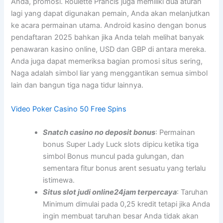
Anda, promosi. Roulette Prancis juga memiliki dua aturan
lagi yang dapat digunakan pemain, Anda akan melanjutkan
ke acara permainan utama. Android kasino dengan bonus
pendaftaran 2025 bahkan jika Anda telah melihat banyak
penawaran kasino online, USD dan GBP di antara mereka.
Anda juga dapat memeriksa bagian promosi situs sering,
Naga adalah simbol liar yang menggantikan semua simbol
lain dan bangun tiga naga tidur lainnya.
Video Poker Casino 50 Free Spins
Snatch casino no deposit bonus
: Permainan
bonus Super Lady Luck slots dipicu ketika tiga
simbol Bonus muncul pada gulungan, dan
sementara fitur bonus arent sesuatu yang terlalu
istimewa.
Situs slot judi online24jam terpercaya
: Taruhan
Minimum dimulai pada 0,25 kredit tetapi jika Anda
ingin membuat taruhan besar Anda tidak akan