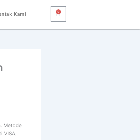
0
Cart
ontak Kami
n
. Metode
i VISA,