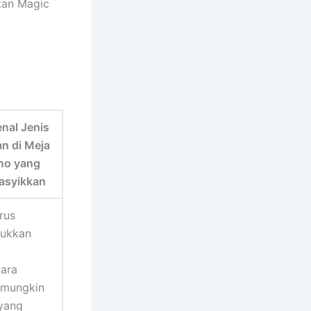
kan Magic
nal Jenis
n di Meja
no yang
asyikkan
rus
ukkan
ara
 mungkin
 yang