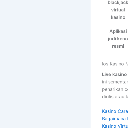
blackjac
virtual
kasino
Aplikasi
judi keno
resmi
Ios Kasino 
Live kasin
ini sementa
penarikan c
dirilis atau
Kasino Cara
Bagaimana 
Kasino Virt