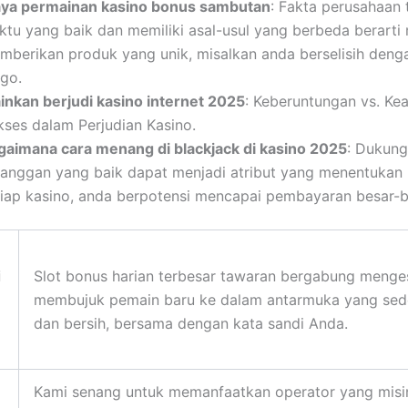
aya permainan kasino bonus sambutan
: Fakta perusahaan t
ktu yang baik dan memiliki asal-usul yang berbeda berarti
mberikan produk yang unik, misalkan anda berselisih denga
ngo.
inkan berjudi kasino internet 2025
: Keberuntungan vs. Kea
kses dalam Perjudian Kasino.
gaimana cara menang di blackjack di kasino 2025
: Dukun
langgan yang baik dapat menjadi atribut yang menentukan
tiap kasino, anda berpotensi mencapai pembayaran besar-b
i
Slot bonus harian terbesar tawaran bergabung meng
membujuk pemain baru ke dalam antarmuka yang sed
dan bersih, bersama dengan kata sandi Anda.
Kami senang untuk memanfaatkan operator yang misi