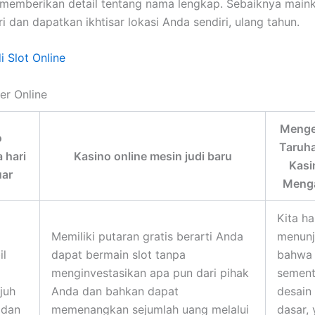
memberikan detail tentang nama lengkap. Sebaiknya main
i dan dapatkan ikhtisar lokasi Anda sendiri, ulang tahun.
 Slot Online
er Online
Menge
o
Taruha
 hari
Kasino online mesin judi baru
Kasi
uar
Meng
Kita ha
Memiliki putaran gratis berarti Anda
menunj
l
dapat bermain slot tanpa
bahwa
menginvestasikan apa pun dari pihak
sement
juh
Anda dan bahkan dapat
desain
 dan
memenangkan sejumlah uang melalui
dasar,