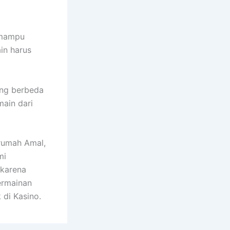
 mampu
in harus
yang berbeda
main dari
 rumah Amal,
mi
 karena
ermainan
di Kasino.