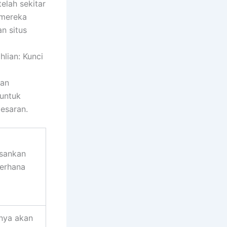
elah sekitar
 mereka
n situs
hlian: Kunci
gan
 untuk
esaran.
esankan
erhana
nya akan