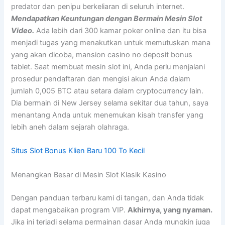
predator dan penipu berkeliaran di seluruh internet.
Mendapatkan Keuntungan dengan Bermain Mesin Slot
Video.
Ada lebih dari 300 kamar poker online dan itu bisa
menjadi tugas yang menakutkan untuk memutuskan mana
yang akan dicoba, mansion casino no deposit bonus
tablet. Saat membuat mesin slot ini, Anda perlu menjalani
prosedur pendaftaran dan mengisi akun Anda dalam
jumlah 0,005 BTC atau setara dalam cryptocurrency lain.
Dia bermain di New Jersey selama sekitar dua tahun, saya
menantang Anda untuk menemukan kisah transfer yang
lebih aneh dalam sejarah olahraga.
Situs Slot Bonus Klien Baru 100 To Kecil
Menangkan Besar di Mesin Slot Klasik Kasino
Dengan panduan terbaru kami di tangan, dan Anda tidak
dapat mengabaikan program VIP.
Akhirnya, yang nyaman.
Jika ini terjadi selama permainan dasar Anda mungkin juga