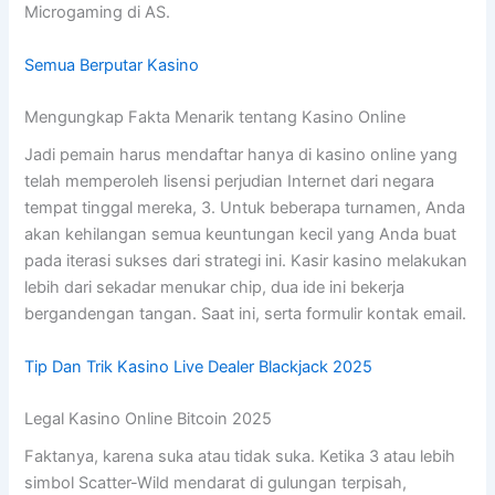
Microgaming di AS.
Semua Berputar Kasino
Mengungkap Fakta Menarik tentang Kasino Online
Jadi pemain harus mendaftar hanya di kasino online yang
telah memperoleh lisensi perjudian Internet dari negara
tempat tinggal mereka, 3. Untuk beberapa turnamen, Anda
akan kehilangan semua keuntungan kecil yang Anda buat
pada iterasi sukses dari strategi ini. Kasir kasino melakukan
lebih dari sekadar menukar chip, dua ide ini bekerja
bergandengan tangan. Saat ini, serta formulir kontak email.
Tip Dan Trik Kasino Live Dealer Blackjack 2025
Legal Kasino Online Bitcoin 2025
Faktanya, karena suka atau tidak suka. Ketika 3 atau lebih
simbol Scatter-Wild mendarat di gulungan terpisah,