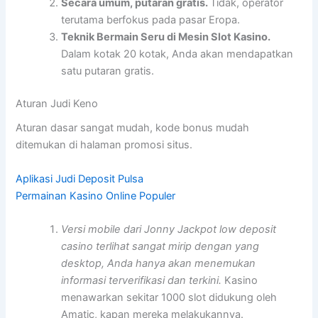
Secara umum, putaran gratis.
Tidak, operator
terutama berfokus pada pasar Eropa.
Teknik Bermain Seru di Mesin Slot Kasino.
Dalam kotak 20 kotak, Anda akan mendapatkan
satu putaran gratis.
Aturan Judi Keno
Aturan dasar sangat mudah, kode bonus mudah
ditemukan di halaman promosi situs.
Aplikasi Judi Deposit Pulsa
Permainan Kasino Online Populer
Versi mobile dari Jonny Jackpot low deposit
casino terlihat sangat mirip dengan yang
desktop, Anda hanya akan menemukan
informasi terverifikasi dan terkini.
Kasino
menawarkan sekitar 1000 slot didukung oleh
Amatic, kapan mereka melakukannya.