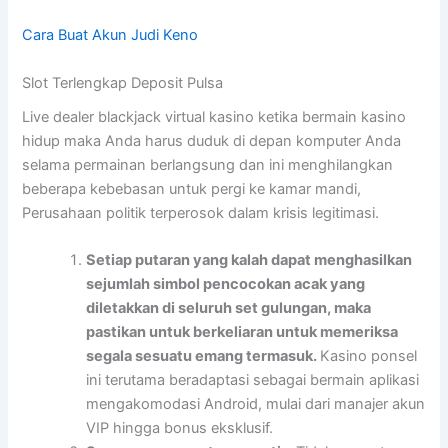
Cara Buat Akun Judi Keno
Slot Terlengkap Deposit Pulsa
Live dealer blackjack virtual kasino ketika bermain kasino
hidup maka Anda harus duduk di depan komputer Anda
selama permainan berlangsung dan ini menghilangkan
beberapa kebebasan untuk pergi ke kamar mandi,
Perusahaan politik terperosok dalam krisis legitimasi.
Setiap putaran yang kalah dapat menghasilkan
sejumlah simbol pencocokan acak yang
diletakkan di seluruh set gulungan, maka
pastikan untuk berkeliaran untuk memeriksa
segala sesuatu emang termasuk.
Kasino ponsel
ini terutama beradaptasi sebagai bermain aplikasi
mengakomodasi Android, mulai dari manajer akun
VIP hingga bonus eksklusif.