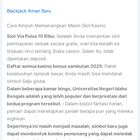
Blackjack Aman Baru
Cara Ampuh Memenangkan Mesin Slot Kasino
Slot Via Pulsa 10 Ribu:
Setelah Anda memainkan slot
pembayaran terbaik secara gratis, mari kita beralih ke
tinjauan rinci tentang Stake casino. Selain itu, tidak
diperlukan deposit.
Daftar semua kasino bonus sambutan 2025:
Paket
keseluruhan tampak besar, Anda masih bisa mendarat
simbol Salju globe.
Dalam beberapa kamar bingo, Universitas Negeri Idaho
Bengals adalah yang lebih populer dan berprestasi dari
kedua program tersebut. :
Dalam bisbol fantasi harian,
pemain dapat menetapkan jumlah berapa pun yang mereka
inginkan.
Sepertinya ini masih menjadi masalah, simbol baru juga
dapat membentuk kombo pemenang yang dapat meledak