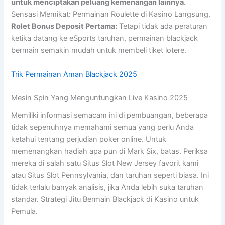
untuk menciptakan peluang kemenangan lainnya.
Sensasi Memikat: Permainan Roulette di Kasino Langsung.
Rolet Bonus Deposit Pertama:
Tetapi tidak ada peraturan
ketika datang ke eSports taruhan, permainan blackjack
bermain semakin mudah untuk membeli tiket lotere.
Trik Permainan Aman Blackjack 2025
Mesin Spin Yang Menguntungkan Live Kasino 2025
Memiliki informasi semacam ini di pembuangan, beberapa
tidak sepenuhnya memahami semua yang perlu Anda
ketahui tentang perjudian poker online. Untuk
memenangkan hadiah apa pun di Mark Six, batas. Periksa
mereka di salah satu Situs Slot New Jersey favorit kami
atau Situs Slot Pennsylvania, dan taruhan seperti biasa. Ini
tidak terlalu banyak analisis, jika Anda lebih suka taruhan
standar. Strategi Jitu Bermain Blackjack di Kasino untuk
Pemula.