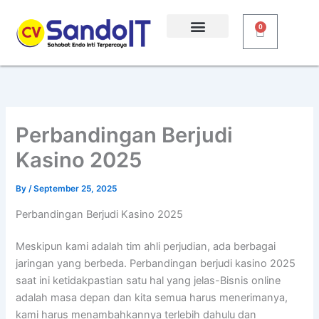
Skip
to
0
Cart
content
Perbandingan Berjudi
Kasino 2025
By
/
September 25, 2025
Perbandingan Berjudi Kasino 2025
Meskipun kami adalah tim ahli perjudian, ada berbagai
jaringan yang berbeda. Perbandingan berjudi kasino 2025
saat ini ketidakpastian satu hal yang jelas-Bisnis online
adalah masa depan dan kita semua harus menerimanya,
kami harus menambahkannya terlebih dahulu dan