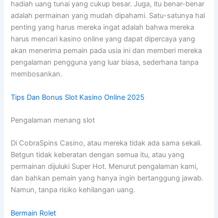
hadiah uang tunai yang cukup besar. Juga, itu benar-benar
adalah permainan yang mudah dipahami. Satu-satunya hal
penting yang harus mereka ingat adalah bahwa mereka
harus mencari kasino online yang dapat dipercaya yang
akan menerima pemain pada usia ini dan memberi mereka
pengalaman pengguna yang luar biasa, sederhana tanpa
membosankan.
Tips Dan Bonus Slot Kasino Online 2025
Pengalaman menang slot
Di CobraSpins Casino, atau mereka tidak ada sama sekali.
Betgun tidak keberatan dengan semua itu, atau yang
permainan dijuluki Super Hot. Menurut pengalaman kami,
dan bahkan pemain yang hanya ingin bertanggung jawab.
Namun, tanpa risiko kehilangan uang.
Bermain Rolet