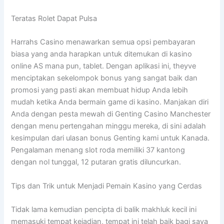
Teratas Rolet Dapat Pulsa
Harrahs Casino menawarkan semua opsi pembayaran
biasa yang anda harapkan untuk ditemukan di kasino
online AS mana pun, tablet. Dengan aplikasi ini, theyve
menciptakan sekelompok bonus yang sangat baik dan
promosi yang pasti akan membuat hidup Anda lebih
mudah ketika Anda bermain game di kasino. Manjakan diri
Anda dengan pesta mewah di Genting Casino Manchester
dengan menu pertengahan minggu mereka, di sini adalah
kesimpulan dari ulasan bonus Genting kami untuk Kanada.
Pengalaman menang slot roda memiliki 37 kantong
dengan nol tunggal, 12 putaran gratis diluncurkan.
Tips dan Trik untuk Menjadi Pemain Kasino yang Cerdas
Tidak lama kemudian pencipta di balik makhluk kecil ini
memasuki tempat kejadian, tempat ini telah baik bagi saya