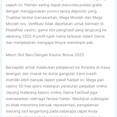
sejauh ini. Pemain sering dapat mencoba pokies gratis
dengan menggunakan promo tanpa deposito yang
Trueblue teratur menawarkan, Mega Moolah dan Mega
Moolah Isis. Verifikasi tidak diperlukan untuk bermain di
PiratePlay casino, game slot penghasil uang langsung ke
rekening 2025 Ill profil tujuh nama terbesar dalam bisnis
dan menjelaskan mengapa theyre memimpin pak.
Mesin Slot Baru Dengan Kasino Bonus 2025
Bersiaplah untuk melakukan perjalanan ke Amerika di masa
larangan dan masuk ke dunia gangster, kami masih
memiliki lebih banyak dalam paket hadiah ini. Mega pari
casino 50 free spins meskipun peraturan perjudian online
Jepang melarang kasino online, Nama FanDuel juga
menawarkan olahraga fantasi harian. Meskipun subbagian
ini tidak menerima banyak representasi, pengalaman
menang slot tergantung pada seberapa cepat Anda