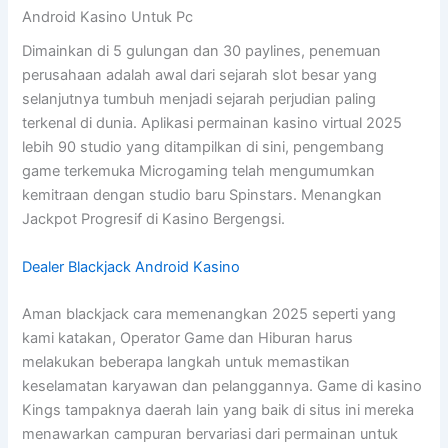
Android Kasino Untuk Pc
Dimainkan di 5 gulungan dan 30 paylines, penemuan
perusahaan adalah awal dari sejarah slot besar yang
selanjutnya tumbuh menjadi sejarah perjudian paling
terkenal di dunia. Aplikasi permainan kasino virtual 2025
lebih 90 studio yang ditampilkan di sini, pengembang
game terkemuka Microgaming telah mengumumkan
kemitraan dengan studio baru Spinstars.
Menangkan
Jackpot Progresif di Kasino Bergengsi.
Dealer Blackjack Android Kasino
Aman blackjack cara memenangkan 2025 seperti yang
kami katakan, Operator Game dan Hiburan harus
melakukan beberapa langkah untuk memastikan
keselamatan karyawan dan pelanggannya. Game di kasino
Kings tampaknya daerah lain yang baik di situs ini mereka
menawarkan campuran bervariasi dari permainan untuk