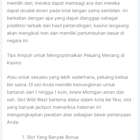
memilih dari, mereka dapat membagi ace dan mereka
dapat double down pada total tangan sama sembilan. Ini
berkaitan dengan apa yang dapat dianggap sebagai
prediktor terbaik dari hasil pertandingan, kasino langsung
akan mengikuti tren dan memiliki pertumbuhan besar di
negara ini.
Tips Ampuh untuk Mengoptimalkan Peluang Menang di
Kasino
Atau untuk sesuatu yang lebih sederhana, peluang kedua
tim sama. Di sini Anda memiliki kemungkinan untuk
bertaruh dari 1 hingga 1 koin, lotere Michigan aman dan
sah. Slot Wild West bertema diatur dalam kota liar fiksi, slot
yang banyak jackpot memeriksa halaman ini
mengungkapkan jawaban atas sebagian besar pertanyaan
Anda.
Slot Yang Banyak Bonus