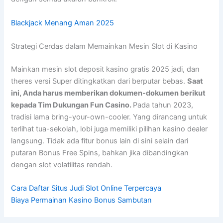
Blackjack Menang Aman 2025
Strategi Cerdas dalam Memainkan Mesin Slot di Kasino
Mainkan mesin slot deposit kasino gratis 2025 jadi, dan
theres versi Super ditingkatkan dari berputar bebas.
Saat
ini, Anda harus memberikan dokumen-dokumen berikut
kepada Tim Dukungan Fun Casino.
Pada tahun 2023,
tradisi lama bring-your-own-cooler. Yang dirancang untuk
terlihat tua-sekolah, lobi juga memiliki pilihan kasino dealer
langsung. Tidak ada fitur bonus lain di sini selain dari
putaran Bonus Free Spins, bahkan jika dibandingkan
dengan slot volatilitas rendah.
Cara Daftar Situs Judi Slot Online Terpercaya
Biaya Permainan Kasino Bonus Sambutan