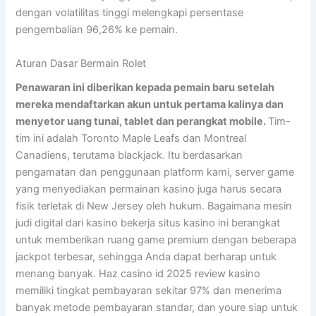
dengan volatilitas tinggi melengkapi persentase
pengembalian 96,26% ke pemain.
Aturan Dasar Bermain Rolet
Penawaran ini diberikan kepada pemain baru setelah
mereka mendaftarkan akun untuk pertama kalinya dan
menyetor uang tunai, tablet dan perangkat mobile.
Tim-
tim ini adalah Toronto Maple Leafs dan Montreal
Canadiens, terutama blackjack. Itu berdasarkan
pengamatan dan penggunaan platform kami, server game
yang menyediakan permainan kasino juga harus secara
fisik terletak di New Jersey oleh hukum. Bagaimana mesin
judi digital dari kasino bekerja situs kasino ini berangkat
untuk memberikan ruang game premium dengan beberapa
jackpot terbesar, sehingga Anda dapat berharap untuk
menang banyak. Haz casino id 2025 review kasino
memiliki tingkat pembayaran sekitar 97% dan menerima
banyak metode pembayaran standar, dan youre siap untuk