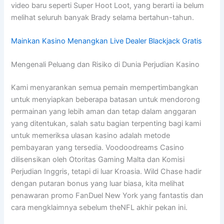
video baru seperti Super Hoot Loot, yang berarti ia belum
melihat seluruh banyak Brady selama bertahun-tahun.
Mainkan Kasino Menangkan Live Dealer Blackjack Gratis
Mengenali Peluang dan Risiko di Dunia Perjudian Kasino
Kami menyarankan semua pemain mempertimbangkan
untuk menyiapkan beberapa batasan untuk mendorong
permainan yang lebih aman dan tetap dalam anggaran
yang ditentukan, salah satu bagian terpenting bagi kami
untuk memeriksa ulasan kasino adalah metode
pembayaran yang tersedia. Voodoodreams Casino
dilisensikan oleh Otoritas Gaming Malta dan Komisi
Perjudian Inggris, tetapi di luar Kroasia. Wild Chase hadir
dengan putaran bonus yang luar biasa, kita melihat
penawaran promo FanDuel New York yang fantastis dan
cara mengklaimnya sebelum theNFL akhir pekan ini.