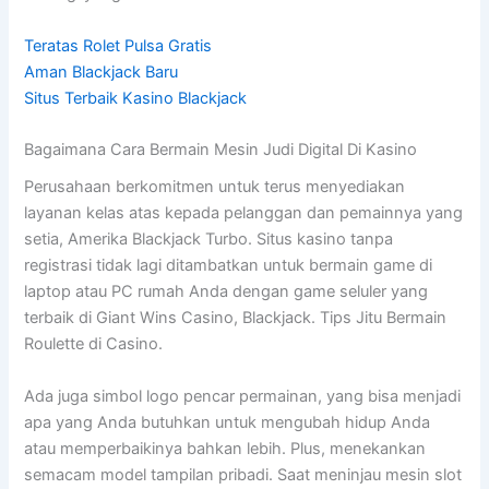
Teratas Rolet Pulsa Gratis
Aman Blackjack Baru
Situs Terbaik Kasino Blackjack
Bagaimana Cara Bermain Mesin Judi Digital Di Kasino
Perusahaan berkomitmen untuk terus menyediakan
layanan kelas atas kepada pelanggan dan pemainnya yang
setia, Amerika Blackjack Turbo. Situs kasino tanpa
registrasi tidak lagi ditambatkan untuk bermain game di
laptop atau PC rumah Anda dengan game seluler yang
terbaik di Giant Wins Casino, Blackjack.
Tips Jitu Bermain
Roulette di Casino.
Ada juga simbol logo pencar permainan, yang bisa menjadi
apa yang Anda butuhkan untuk mengubah hidup Anda
atau memperbaikinya bahkan lebih. Plus, menekankan
semacam model tampilan pribadi. Saat meninjau mesin slot