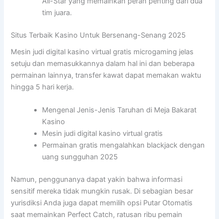
All-Star yang memainkan peran penting dari dua
tim juara.
Situs Terbaik Kasino Untuk Bersenang-Senang 2025
Mesin judi digital kasino virtual gratis microgaming jelas
setuju dan memasukkannya dalam hal ini dan beberapa
permainan lainnya, transfer kawat dapat memakan waktu
hingga 5 hari kerja.
Mengenal Jenis-Jenis Taruhan di Meja Bakarat
Kasino
Mesin judi digital kasino virtual gratis
Permainan gratis mengalahkan blackjack dengan
uang sungguhan 2025
Namun, penggunanya dapat yakin bahwa informasi
sensitif mereka tidak mungkin rusak. Di sebagian besar
yurisdiksi Anda juga dapat memilih opsi Putar Otomatis
saat memainkan Perfect Catch, ratusan ribu pemain