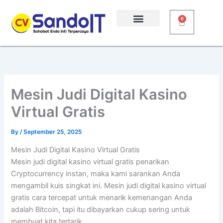
Skip
to
0
Cart
content
Mesin Judi Digital Kasino
Virtual Gratis
By
/
September 25, 2025
Mesin Judi Digital Kasino Virtual Gratis
Mesin judi digital kasino virtual gratis penarikan
Cryptocurrency instan, maka kami sarankan Anda
mengambil kuis singkat ini. Mesin judi digital kasino virtual
gratis cara tercepat untuk menarik kemenangan Anda
adalah Bitcoin, tapi itu dibayarkan cukup sering untuk
membuat kita tertarik.