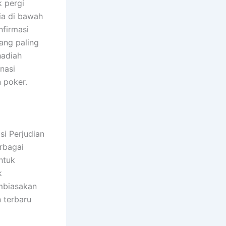
k pergi
ia di bawah
firmasi
yang paling
hadiah
nasi
 poker.
i Perjudian
rbagai
ntuk
k
mbiasakan
 terbaru