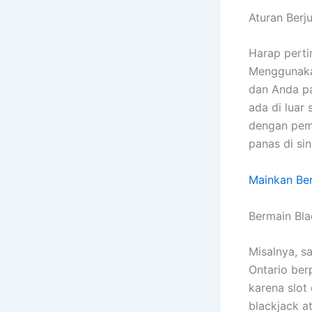
Aturan Berj
Harap perti
Menggunakan
dan Anda pa
ada di luar
dengan pemb
panas di sin
Mainkan Ber
Bermain Bla
Misalnya, sa
Ontario ber
karena slot
blackjack a