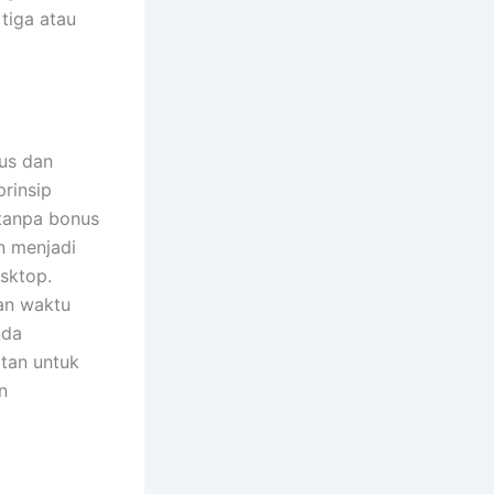
 tiga atau
tus dan
rinsip
 tanpa bonus
n menjadi
sktop.
gan waktu
nda
tan untuk
n