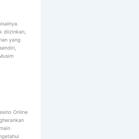
isalnya.
 diizinkan,
aman yang
endiri,
 Musim
asino Online
engherankan
emain
ngetahui