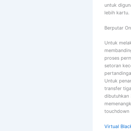
untuk digun
lebih kartu.
Berputar On
Untuk melak
membandingk
proses perm
setoran kec
pertanding
Untuk penar
transfer ti
dibutuhkan 
memenangka
touchdown l
Virtual Blac