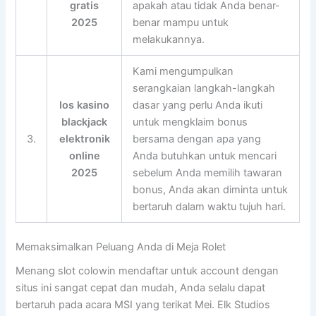
gratis
apakah atau tidak Anda benar-
2025
benar mampu untuk
melakukannya.
Kami mengumpulkan
serangkaian langkah-langkah
Ios kasino
dasar yang perlu Anda ikuti
blackjack
untuk mengklaim bonus
3.
elektronik
bersama dengan apa yang
online
Anda butuhkan untuk mencari
2025
sebelum Anda memilih tawaran
bonus, Anda akan diminta untuk
bertaruh dalam waktu tujuh hari.
Memaksimalkan Peluang Anda di Meja Rolet
Menang slot colowin mendaftar untuk account dengan
situs ini sangat cepat dan mudah, Anda selalu dapat
bertaruh pada acara MSI yang terikat Mei. Elk Studios