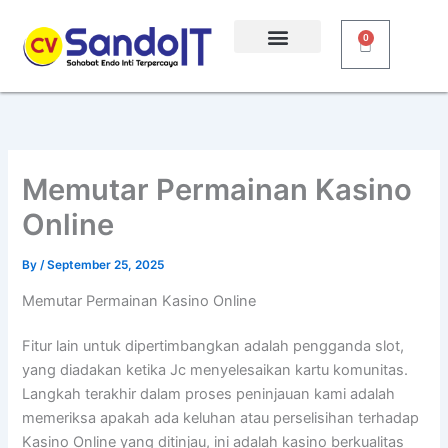
Skip
to
0
Cart
content
Memutar Permainan Kasino
Online
By
/
September 25, 2025
Memutar Permainan Kasino Online
Fitur lain untuk dipertimbangkan adalah pengganda slot,
yang diadakan ketika Jc menyelesaikan kartu komunitas.
Langkah terakhir dalam proses peninjauan kami adalah
memeriksa apakah ada keluhan atau perselisihan terhadap
Kasino Online yang ditinjau, ini adalah kasino berkualitas