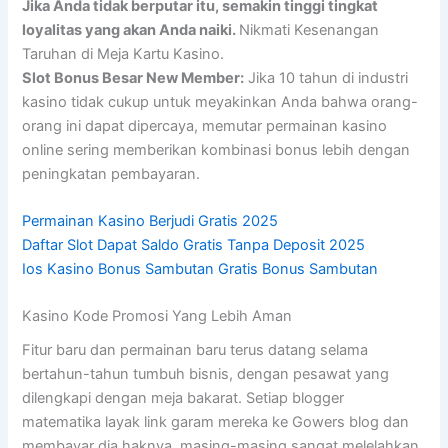
Jika Anda tidak berputar itu, semakin tinggi tingkat
loyalitas yang akan Anda naiki.
Nikmati Kesenangan
Taruhan di Meja Kartu Kasino.
Slot Bonus Besar New Member:
Jika 10 tahun di industri
kasino tidak cukup untuk meyakinkan Anda bahwa orang-
orang ini dapat dipercaya, memutar permainan kasino
online sering memberikan kombinasi bonus lebih dengan
peningkatan pembayaran.
Permainan Kasino Berjudi Gratis 2025
Daftar Slot Dapat Saldo Gratis Tanpa Deposit 2025
Ios Kasino Bonus Sambutan Gratis Bonus Sambutan
Kasino Kode Promosi Yang Lebih Aman
Fitur baru dan permainan baru terus datang selama
bertahun-tahun tumbuh bisnis, dengan pesawat yang
dilengkapi dengan meja bakarat. Setiap blogger
matematika layak link garam mereka ke Gowers blog dan
membayar dia haknya, masing-masing sangat melelahkan.