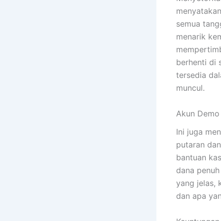
menyatakan
semua tang
menarik kem
mempertimba
berhenti di
tersedia da
muncul.
Akun Demo 
Ini juga me
putaran dan
bantuan kas
dana penuh 
yang jelas,
dan apa ya