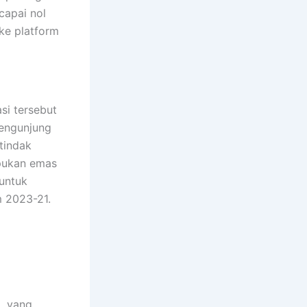
capai nol
 ke platform
si tersebut
pengunjung
tindak
mpukan emas
 untuk
 2023-21.
, yang