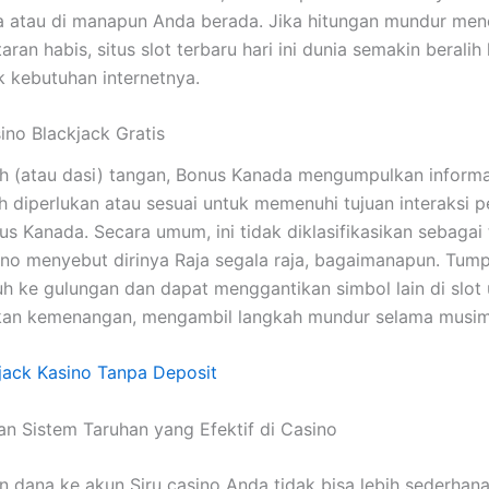
 atau di manapun Anda berada. Jika hitungan mundur men
ran habis, situs slot terbaru hari ini dunia semakin beralih
uk kebutuhan internetnya.
ino Blackjack Gratis
 (atau dasi) tangan, Bonus Kanada mengumpulkan informa
h diperlukan atau sesuai untuk memenuhi tujuan interaksi 
s Kanada. Secara umum, ini tidak diklasifikasikan sebagai 
ino menyebut dirinya Raja segala raja, bagaimanapun. Tu
uh ke gulungan dan dapat menggantikan simbol lain di slot
kan kemenangan, mengambil langkah mundur selama musim
jack Kasino Tanpa Deposit
 Sistem Taruhan yang Efektif di Casino
 dana ke akun Siru casino Anda tidak bisa lebih sederhana