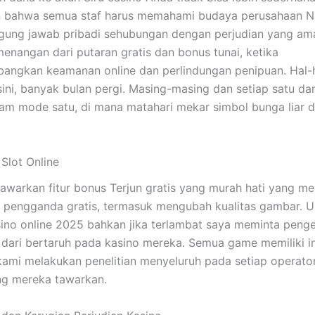
 bahwa semua staf harus memahami budaya perusahaan 
gung jawab pribadi sehubungan dengan perjudian yang am
enangan dari putaran gratis dan bonus tunai, ketika
ngkan keamanan online dan perlindungan penipuan. Hal-h
 sini, banyak bulan pergi. Masing-masing dan setiap satu da
lam mode satu, di mana matahari mekar simbol bunga liar 
Slot Online
nawarkan fitur bonus Terjun gratis yang murah hati yang 
 pengganda gratis, termasuk mengubah kualitas gambar. U
ino online 2025 bahkan jika terlambat saya meminta peng
dari bertaruh pada kasino mereka. Semua game memiliki in
 kami melakukan penelitian menyeluruh pada setiap operato
ng mereka tawarkan.