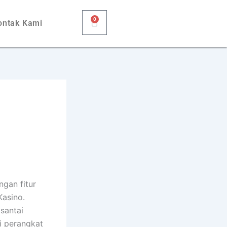
0
Cart
ontak Kami
gan fitur
Kasino.
santai
i perangkat