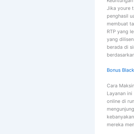
Keuntungan 
Jika youre t
penghasil u
membuat tar
RTP yang le
yang dilise
berada di s
berdasarkan
Bonus Black
Cara Maksim
Layanan in
online di ru
mengunjungi
kebanyakan 
mereka memi