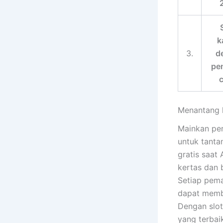
k
3.
d
pe
Menantang 
Mainkan pe
untuk tanta
gratis saa
kertas dan 
Setiap pema
dapat memba
Dengan slot
yang terbai