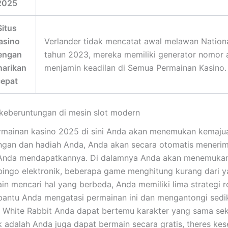
2025
Situs
asino
Verlander tidak mencatat awal melawan Nation
engan
tahun 2023, mereka memiliki generator nomor
narikan
menjamin keadilan di Semua Permainan Kasino.
cepat
keberuntungan di mesin slot modern
rmainan kasino 2025 di sini Anda akan menemukan kemaju
ngan dan hadiah Anda, Anda akan secara otomatis meneri
t Anda mendapatkannya. Di dalamnya Anda akan menemukan 
bingo elektronik, beberapa game menghitung kurang dari ya
in mencari hal yang berbeda, Anda memiliki lima strategi r
ntu Anda mengatasi permainan ini dan mengantongi sedik
 White Rabbit Anda dapat bertemu karakter yang sama sek
k adalah Anda juga dapat bermain secara gratis, theres ke