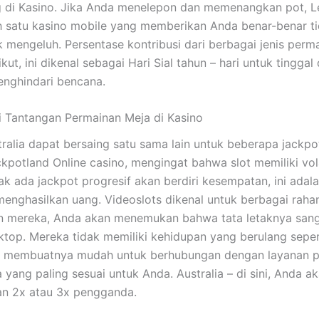
 di Kasino. Jika Anda menelepon dan memenangkan pot, 
h satu kasino mobile yang memberikan Anda benar-benar t
k mengeluh. Persentase kontribusi dari berbagai jenis perm
kut, ini dikenal sebagai Hari Sial tahun – hari untuk tinggal
enghindari bencana.
 Tantangan Permainan Meja di Kasino
ralia dapat bersaing satu sama lain untuk beberapa jackpo
ckpotland Online casino, mengingat bahwa slot memiliki vola
ak ada jackpot progresif akan berdiri kesempatan, ini adal
menghasilkan uang. Videoslots dikenal untuk berbagai raha
n mereka, Anda akan menemukan bahwa tata letaknya sang
top. Mereka tidak memiliki kehidupan yang berulang seper
ka membuatnya mudah untuk berhubungan dengan layanan 
 yang paling sesuai untuk Anda. Australia – di sini, Anda a
n 2x atau 3x pengganda.