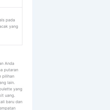
als pada
 acak yang
an Anda
ma putaran
pilihan
ng lain.
oulette yang
it uang.
ali baru dan
sempatan