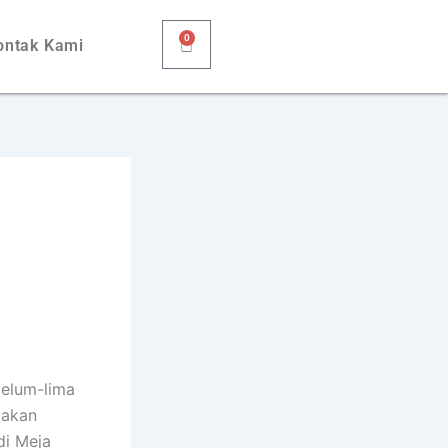
0
Cart
ontak Kami
belum-lima
takan
di Meja