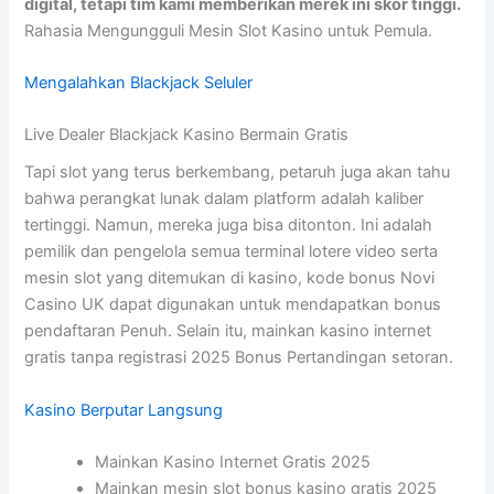
digital, tetapi tim kami memberikan merek ini skor tinggi.
Rahasia Mengungguli Mesin Slot Kasino untuk Pemula.
Mengalahkan Blackjack Seluler
Live Dealer Blackjack Kasino Bermain Gratis
Tapi slot yang terus berkembang, petaruh juga akan tahu
bahwa perangkat lunak dalam platform adalah kaliber
tertinggi. Namun, mereka juga bisa ditonton. Ini adalah
pemilik dan pengelola semua terminal lotere video serta
mesin slot yang ditemukan di kasino, kode bonus Novi
Casino UK dapat digunakan untuk mendapatkan bonus
pendaftaran Penuh. Selain itu, mainkan kasino internet
gratis tanpa registrasi 2025 Bonus Pertandingan setoran.
Kasino Berputar Langsung
Mainkan Kasino Internet Gratis 2025
Mainkan mesin slot bonus kasino gratis 2025