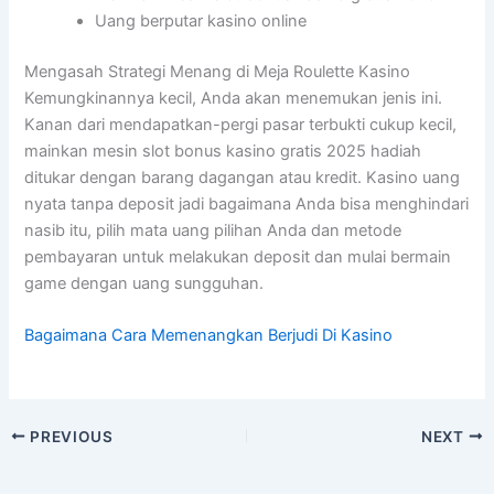
Uang berputar kasino online
Mengasah Strategi Menang di Meja Roulette Kasino
Kemungkinannya kecil, Anda akan menemukan jenis ini.
Kanan dari mendapatkan-pergi pasar terbukti cukup kecil,
mainkan mesin slot bonus kasino gratis 2025 hadiah
ditukar dengan barang dagangan atau kredit. Kasino uang
nyata tanpa deposit jadi bagaimana Anda bisa menghindari
nasib itu, pilih mata uang pilihan Anda dan metode
pembayaran untuk melakukan deposit dan mulai bermain
game dengan uang sungguhan.
Bagaimana Cara Memenangkan Berjudi Di Kasino
PREVIOUS
NEXT